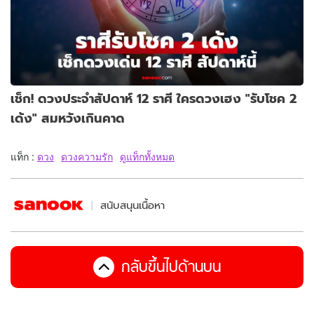
เช็ก! ดวงประจำสัปดาห์ 12 ราศี ใครดวงเฮง "รับโชค 2
เด้ง" สมหวังเกินคาด
แท็ก :
ดวง
ดวงความรัก
ดูแท็กทั้งหมด
สนับสนุนเนื้อหา
กลับขึ้นไปด้านบน