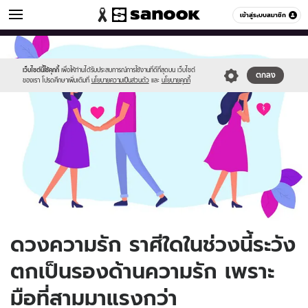
ดูดวง
เข้าสู่ระบบสมาชิก
หมวดอื่นๆ
//s.isanook.com/ho/0/ud/33/166101/brokenheart.jpg
Sanook
//s.isanook.com/sr/0/images/logo-
600
60
new-
sanook.png
เว็บไซต์นี้ใช้คุกกี้
เพื่อให้ท่านได้รับประสบการณ์การใช้งานที่ดีที่สุดบน เว็บไซต์
ตกลง
ของเรา โปรดศึกษาเพิ่มเติมที่
นโยบายความเป็นส่วนตัว
และ
นโยบายคุกกี้
ดวงความรัก ราศีใดในช่วงนี้ระวัง
ตกเป็นรองด้านความรัก เพราะ
มือที่สามมาแรงกว่า