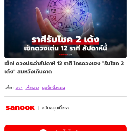
เช็ก! ดวงประจำสัปดาห์ 12 ราศี ใครดวงเฮง "รับโชค 2
เด้ง" สมหวังเกินคาด
แท็ก :
ดวง
เช็กดวง
ดูแท็กทั้งหมด
สนับสนุนเนื้อหา