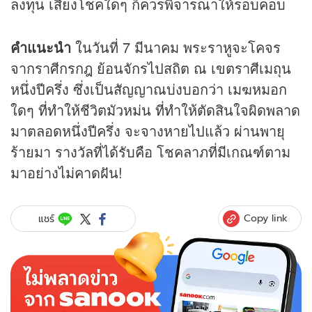
ลงทุน เสี่ยงโชคใดๆ ก็ควรพิจารณาให้รอบคอบ
คำแนะนำ
ในวันที่ 7 มีนาคม พระราหูจะโคจร
จากราศีกรกฎ ย้อนจักรไปสถิต ณ เขตราศีเมถุน
หนึ่งปีครึ่ง ซึ่งเป็นสัญญาณบ่งบอกว่า เมฆหมอก
ใดๆ ที่ทำให้ชีวิตมัวหม่น ที่ทำให้ตัดสินใจผิดพลาด
มาตลอดหนึ่งปีครึ่ง จะจางหายไปแล้ว ผ่านพายุ
ร้ายมา รางวัลที่ได้รับคือ โชคลาภที่มีเกณฑ์ตาม
มาอย่างไม่คาดฝัน!
Copy link
แชร์