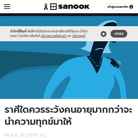
ดูดวง
เข้าสู่ระบบสมาชิก
หมวดอื่นๆ
//s.isanook.com/ho/0/ud/33/165701/oldold.jpg
Sanook
//s.isanook.com/sr/0/images/logo-
600
60
new-
sanook.png
เว็บไซต์นี้ใช้คุกกี้
เพื่อให้ท่านได้รับประสบการณ์การใช้งานที่ดีที่สุดบน เว็บไซต์
ตกลง
ของเรา โปรดศึกษาเพิ่มเติมที่
นโยบายความเป็นส่วนตัว
และ
นโยบายคุกกี้
ราศีใดควรระวังคนอายุมากกว่าจะ
นำความทุกข์มาให้
09 ส.ค. 62 (19:51 น.)