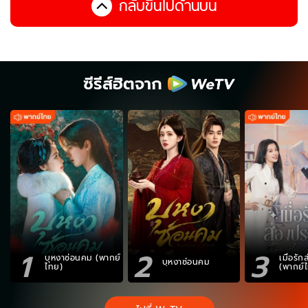
กลับขึ้นไปด้านบน
ซีรีส์ฮิตจาก
1
2
3
บุหงาซ่อนคม (พากย์
เมื่อรั
บุหงาซ่อนคม
ไทย)
(พากย์