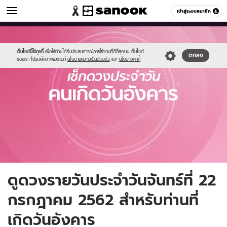
ดูดวง
เข้าสู่ระบบสมาชิก
หมวดอื่นๆ
//s.isanook.com/ho/0/ud/fxd/day/tuesday.jpg
Sanook
//s.isanook.com/sr/0/images/logo-
600
60
new-
sanook.png
เว็บไซต์นี้ใช้คุกกี้
เพื่อให้ท่านได้รับประสบการณ์การใช้งานที่ดีที่สุดบน เว็บไซต์
ตกลง
ของเรา โปรดศึกษาเพิ่มเติมที่
นโยบายความเป็นส่วนตัว
และ
นโยบายคุกกี้
ดูดวงรายวันประจำวันจันทร์ที่ 22
กรกฎาคม 2562 สำหรับท่านที่
เกิดวันอังคาร