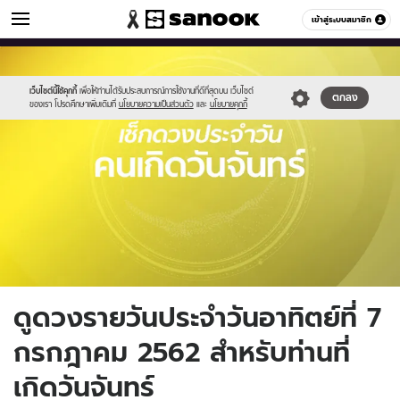
ดูดวง
เข้าสู่ระบบสมาชิก
หมวดอื่นๆ
//s.isanook.com/ho/0/ud/fxd/day/monday.jpg
Sanook
//s.isanook.com/sr/0/images/logo-
600
60
new-
sanook.png
เว็บไซต์นี้ใช้คุกกี้
เพื่อให้ท่านได้รับประสบการณ์การใช้งานที่ดีที่สุดบน เว็บไซต์
ตกลง
ของเรา โปรดศึกษาเพิ่มเติมที่
นโยบายความเป็นส่วนตัว
และ
นโยบายคุกกี้
ดูดวงรายวันประจำวันอาทิตย์ที่ 7
กรกฎาคม 2562 สำหรับท่านที่
เกิดวันจันทร์