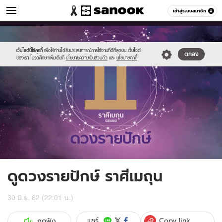
ดูดวง
เข้าสู่ระบบสมาชิก
หมวดอื่นๆ
//s.isanook.com/ho/0/ud/fxd/fortnightly/15day_gemini.png
Sanook
//s.isanook.com/sr/0/images/logo-
600
60
new-
sanook.png
เว็บไซต์นี้ใช้คุกกี้
เพื่อให้ท่านได้รับประสบการณ์การใช้งานที่ดีที่สุดบน เว็บไซต์
ตกลง
ของเรา โปรดศึกษาเพิ่มเติมที่
นโยบายความเป็นส่วนตัว
และ
นโยบายคุกกี้
ดูดวงรายปักษ์ ราศีเมถุน
30 มิ.ย. 62 (22:01 น.)
Copy link
แชร์
กดฟัง