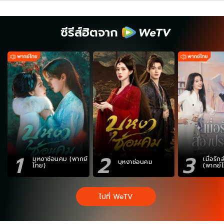
ซีรีส์ฮิตจาก
1
2
3
บุหงาซ่อนคม (พากย์
เมื่อรั
บุหงาซ่อนคม
ไทย)
(พากย์
ไปที่ WeTV