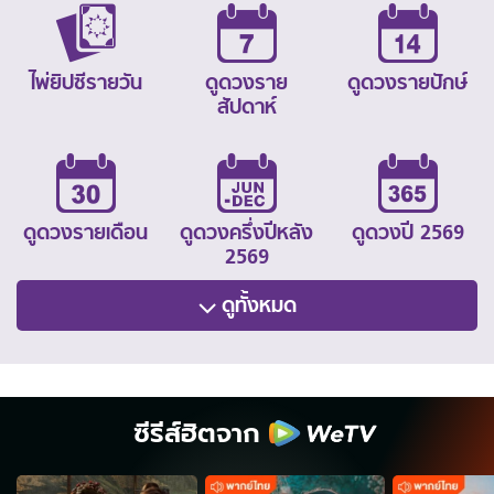
ไพ่ยิปซีรายวัน
ดูดวงราย
ดูดวงรายปักษ์
สัปดาห์
ดูดวงรายเดือน
ดูดวงครึ่งปีหลัง
ดูดวงปี 2569
2569
ดูทั้งหมด
ซีรีส์ฮิตจาก