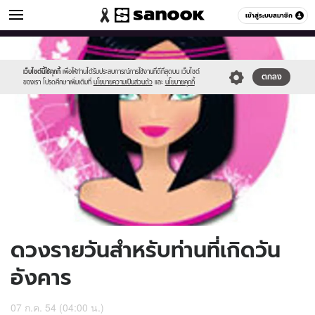
ดูดวง
เข้าสู่ระบบสมาชิก
หมวดอื่นๆ
//s.isanook.com/ho/0/ud/3/16253/170-
Sanook
//s.isanook.com/sr/0/images/logo-
600
60
tue.jpg
new-
sanook.png
เว็บไซต์นี้ใช้คุกกี้
เพื่อให้ท่านได้รับประสบการณ์การใช้งานที่ดีที่สุดบน เว็บไซต์
ตกลง
ของเรา โปรดศึกษาเพิ่มเติมที่
นโยบายความเป็นส่วนตัว
และ
นโยบายคุกกี้
ดวงรายวันสำหรับท่านที่เกิดวัน
อังคาร
07 ก.ค. 54 (04:00 น.)