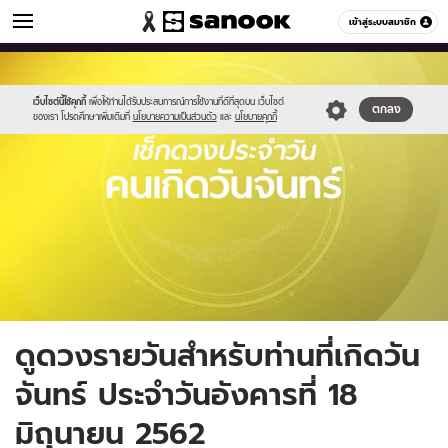
ดูดวง
เข้าสู่ระบบสมาชิก
หมวดอื่นๆ
//s.isanook.com/ho/0/ud/fxd/day/monday.jpg
Sanook
//s.isanook.com/sr/0/images/logo-
600
60
new-
sanook.png
เว็บไซต์นี้ใช้คุกกี้
เพื่อให้ท่านได้รับประสบการณ์การใช้งานที่ดีที่สุดบน เว็บไซต์
ตกลง
ของเรา โปรดศึกษาเพิ่มเติมที่
นโยบายความเป็นส่วนตัว
และ
นโยบายคุกกี้
ดูดวงรายวันสำหรับท่านที่เกิดวัน
จันทร์ ประจำวันอังคารที่ 18
มิถุนายน 2562