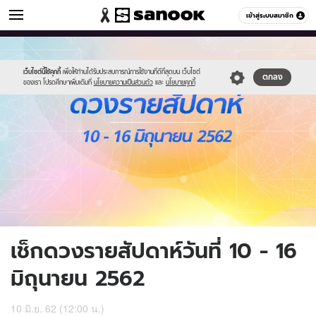
ดูดวง
เข้าสู่ระบบสมาชิก
หมวดอื่นๆ
//s.isanook.com/ho/0/ud/32/162169/w2-
Sanook
//s.isanook.com/sr/0/images/logo-
600
60
june-
new-
2562.jpg
sanook.png
เว็บไซต์นี้ใช้คุกกี้
เพื่อให้ท่านได้รับประสบการณ์การใช้งานที่ดีที่สุดบน เว็บไซต์
ตกลง
ของเรา โปรดศึกษาเพิ่มเติมที่
นโยบายความเป็นส่วนตัว
และ
นโยบายคุกกี้
เช็กดวงรายสัปดาห์วันที่ 10 - 16
มิถุนายน 2562
10 มิ.ย. 62 (12:00 น.)