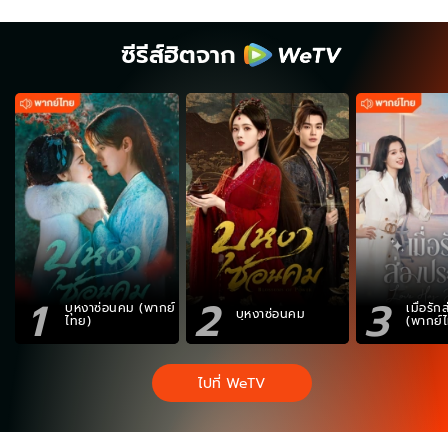
ซีรีส์ฮิตจาก
1
2
3
บุหงาซ่อนคม (พากย์
เมื่อรั
บุหงาซ่อนคม
ไทย)
(พากย์
ไปที่ WeTV