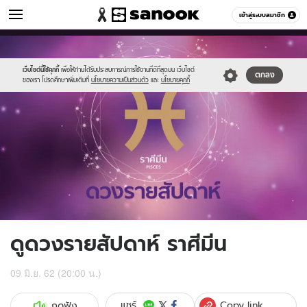
ดูดวง
เข้าสู่ระบบสมาชิก
หมวดอื่นๆ
//s.isanook.com/ho/0/ud/fxd/week/pisces_zodiac.png
Sanook
//s.isanook.com/sr/0/images/logo-
600
60
new-
sanook.png
เว็บไซต์นี้ใช้คุกกี้
เพื่อให้ท่านได้รับประสบการณ์การใช้งานที่ดีที่สุดบน เว็บไซต์
ตกลง
ของเรา โปรดศึกษาเพิ่มเติมที่
นโยบายความเป็นส่วนตัว
และ
นโยบายคุกกี้
ดูดวงรายสัปดาห์ ราศีมีน
09 มิ.ย. 62 (20:00 น.)
Copy link
แชร์
กดฟัง