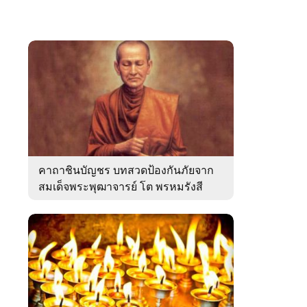
คาถาชินบัญชร บทสวดป้องกันภัยจาก
สมเด็จพระพุฒาจารย์ โต พรหมรังสี