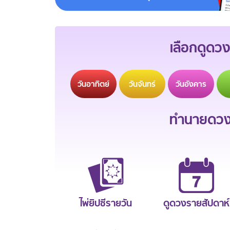
เลือกดูดวง
วัน
อาทิตย์
วัน
จันทร์
วัน
อังคาร
ทำนายดวงช
ไพ่ยิปซีรายวัน
ดูดวงรายสัปดาห์