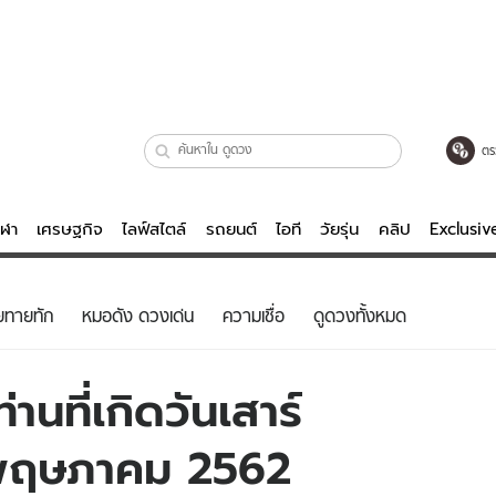
ตร
ีฬา
เศรษฐกิจ
ไลฟ์สไตล์
รถยนต์
ไอที
วัยรุ่น
คลิป
Exclusi
ตรวจหวย
ไลฟ์สไตล์
บันเทิงค
ยทายทัก
หมอดัง ดวงเด่น
ความเชื่อ
ดูดวงทั้งหมด
ผู้หญิง
หนัง-ละคร
ผู้ชาย
เพลง
านที่เกิดวันเสาร์
ย
วัยรุ่น
เกมส์
4 พฤษภาคม 2562
ไอที
คลิป
รถยนต์
พอดแคสต์