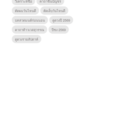
วิเคราะห์ชื่อ
คาถาชินบัญชร
ตัดผมวันไหนดี
ตัดเล็บวันไหนดี
บทสวดมนต์ก่อนนอน
ดูดวงปี 2569
คาถาท้าวเวสสุวรรณ
ปีชง 2569
ดูดวงรายสัปดาห์