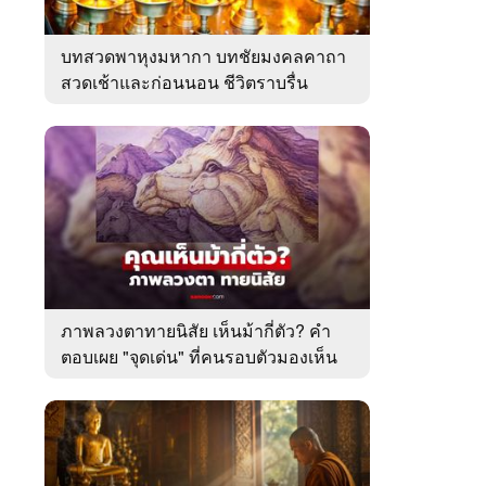
บทสวดพาหุงมหากา บทชัยมงคลคาถา
สวดเช้าและก่อนนอน ชีวิตราบรื่น
ภาพลวงตาทายนิสัย เห็นม้ากี่ตัว? คำ
ตอบเผย "จุดเด่น" ที่คนรอบตัวมองเห็น
ในตัวคุณ