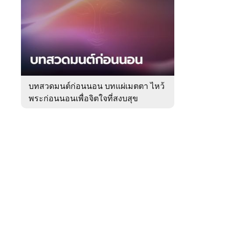
สัปดาห์
ของ
Sanook
ดูด
 WeTV
วง
บทสวดมนต์ก่อนนอน บทแผ่เมตตา ไหว้
พระก่อนนอนเพื่อจิตใจที่สงบสุข
ติดต่อโฆษณา
tencentthbd
sales@tencent.co.th
รา
ร้องเรียนเนื้อหาไม่เหมาะสม
แนะนำติชม แจ้งปัญหาการใช้งาน