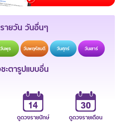
รายวัน วันอื่นๆ
วัน
พุธ
วัน
พฤหัสบดี
วัน
ศุกร์
วัน
เสาร์
ะตารูปแบบอื่น
ดูดวงรายปักษ์
ดูดวงรายเดือน