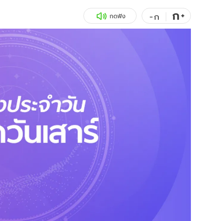
ก
สุขภาพ
+
ดูทีวี
-
ก
กดฟัง
เที่ยว-กิน
WeTV
Tasteful Thailand
Exclusive
Sanook Choice
นิยาย
ยลได้ที่
ร่วมงานกับเ