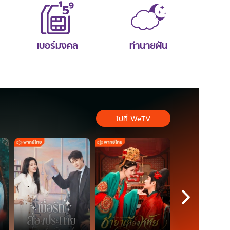
เบอร์มงคล
ทำนายฝัน
ไปที่ WeTV