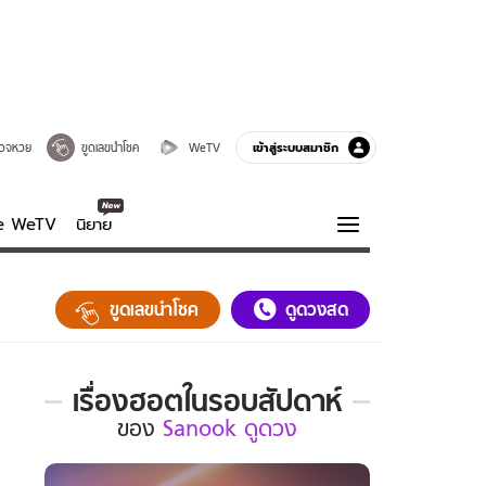
เข้าสู่ระบบสมาชิก
วจหวย
ขูดเลขนำโชค
WeTV
ve WeTV
นิยาย
รบรส
ความรู้รอบตัว
ขูดเลขนำโชค
ดูดวงสด
ฮาวทู
กูรู-รอบรู้
เรื่องฮอตในรอบสัปดาห์
เรื่อง
ของ
Sanook ดูดวง
ฮอต
ใน
รอบ