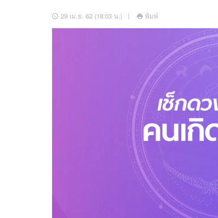
อัปเดตจีน
29 เม.ย. 62 (18:03 น.)
พิมพ์
เช็กข่าวชัวร์
ติดตามสนุกโซเชี
ดาวน์โหลดสนุกแอปฟรี
สงวนลิขสิทธิ์ ©
2569
บริษัท อิมเมจ ฟิวเจอร์ (ประเทศไทย) จำกัด