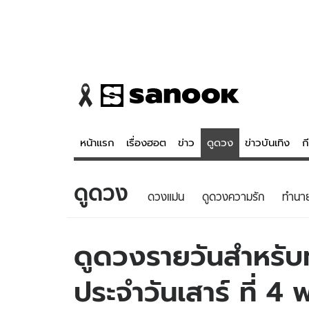
หน้าแรก
เรื่องฮอต
ข่าว
ดูดวง
ข่าวบันเทิง
ก
ดูดวง
ข่าว
ดูดวง - 
ดวงแม่น
ดูดวงความรัก
ทํานา
เรื่องฮอต
ดูดวง
ข่าว
หวยไทย
ดูดวงรายวันสำหรับท่
ข่าวบันเทิง
สถิติหวยไท
ประจำวันเสาร์ ที่ 
ข่าวกีฬา
หวยลาว
ข่าวเศรษฐกิจ