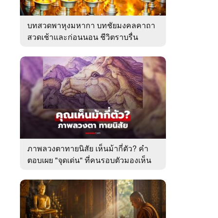
บทสวดพาหุงมหากา บทชัยมงคลคาถา
สวดเช้าและก่อนนอน ชีวิตราบรื่น
ภาพลวงตาทายนิสัย เห็นม้ากี่ตัว? คำ
ตอบเผย "จุดเด่น" ที่คนรอบตัวมองเห็น
ในตัวคุณ