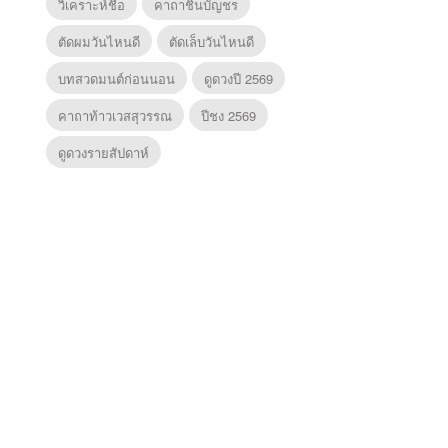
วิเคราะห์ชื่อ
คาถาชินบัญชร
ตัดผมวันไหนดี
ตัดเล็บวันไหนดี
บทสวดมนต์ก่อนนอน
ดูดวงปี 2569
คาถาท้าวเวสสุวรรณ
ปีชง 2569
ดูดวงรายสัปดาห์