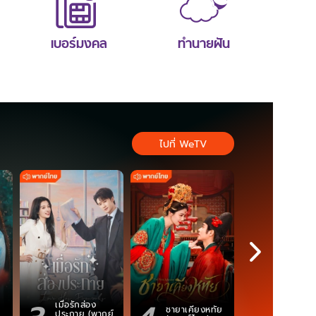
เบอร์มงคล
ทำนายฝัน
ไปที่ WeTV
เมื่อรักส่อง
ตำนานจอม
ชายาเคียงหทัย
ประกาย (พากย์
ภูตถังซาน