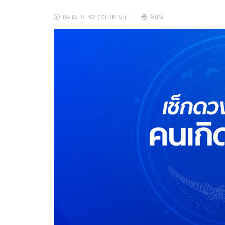
อัปเดตจีน
09 เม.ย. 62 (13:38 น.)
พิมพ์
เช็กข่าวชัวร์
ติดตามสนุกโซเชี
ดาวน์โหลดสนุกแอปฟรี
สงวนลิขสิทธิ์ ©
2569
บริษัท อิมเมจ ฟิวเจอร์ (ประเทศไทย) จำกัด