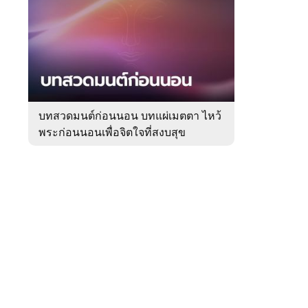
สัปดาห์
ของ
Sanook
ดูด
 WeTV
วง
บทสวดมนต์ก่อนนอน บทแผ่เมตตา ไหว้
พระก่อนนอนเพื่อจิตใจที่สงบสุข
ติดต่อโฆษณา
tencentthbd
sales@tencent.co.th
รา
ร้องเรียนเนื้อหาไม่เหมาะสม
แนะนำติชม แจ้งปัญหาการใช้งาน