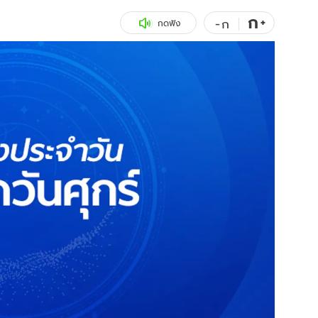
ก
สุขภาพ
+
ดูทีวี
-
ก
กดฟัง
เที่ยว-กิน
WeTV
Tasteful Thailand
Exclusive
Sanook Choice
นิยาย
ยลได้ที่
ร่วมงานกับเ