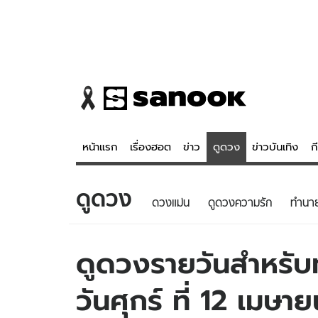
หน้าแรก
เรื่องฮอต
ข่าว
ดูดวง
ข่าวบันเทิง
ก
ดูดวง
ข่าว
ดูดวง - 
ดวงแม่น
ดูดวงความรัก
ทํานา
เรื่องฮอต
ดูดวง
ข่าว
หวยไทย
ดูดวงรายวันสำหรับท่
ข่าวบันเทิง
สถิติหวยไท
วันศุกร์ ที่ 12 เมษ
ข่าวกีฬา
หวยลาว
ข่าวเศรษฐกิจ