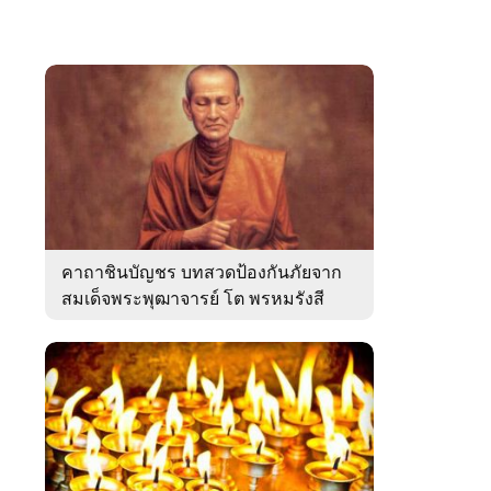
คาถาชินบัญชร บทสวดป้องกันภัยจาก
สมเด็จพระพุฒาจารย์ โต พรหมรังสี