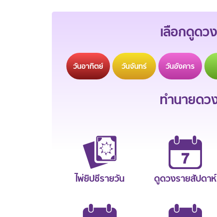
เลือกดูดวง
วัน
อาทิตย์
วัน
จันทร์
วัน
อังคาร
ทำนายดวงช
ไพ่ยิปซีรายวัน
ดูดวงรายสัปดาห์