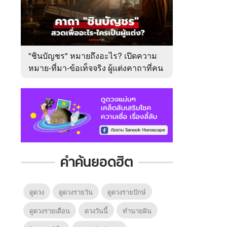
"ชินบัญชร" หมายถึงอะไร? เปิดความ
หมาย-ที่มา-ข้อเท็จจริง ผู้แต่งคาถาที่คน
ไทยคุ้นเคย
คำค้นยอดฮิต
ดูดวง
ดูดวงรายวัน
ดูดวงรายปักษ์
ดูดวงรายเดือน
ดวงวันนี้
ทํานายฝัน