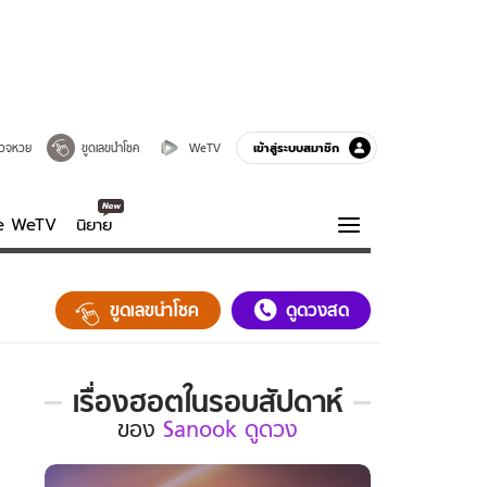
เข้าสู่ระบบสมาชิก
วจหวย
ขูดเลขนำโชค
WeTV
ve WeTV
นิยาย
รบรส
ความรู้รอบตัว
ขูดเลขนำโชค
ดูดวงสด
ฮาวทู
กูรู-รอบรู้
เรื่องฮอตในรอบสัปดาห์
เรื่อง
ของ
Sanook ดูดวง
ฮอต
ใน
รอบ