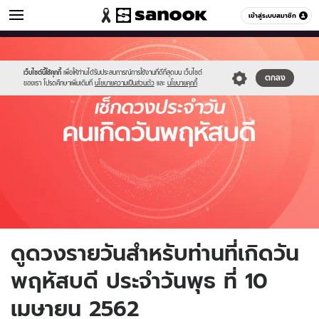
ดูดวง
เข้าสู่ระบบสมาชิก
หมวดอื่นๆ
//s.isanook.com/ho/0/ud/fxd/day/thursday.jpg
Sanook
//s.isanook.com/sr/0/images/logo-
600
60
new-
sanook.png
เว็บไซต์นี้ใช้คุกกี้
เพื่อให้ท่านได้รับประสบการณ์การใช้งานที่ดีที่สุดบน เว็บไซต์
ตกลง
ของเรา โปรดศึกษาเพิ่มเติมที่
นโยบายความเป็นส่วนตัว
และ
นโยบายคุกกี้
ดูดวงรายวันสำหรับท่านที่เกิดวัน
พฤหัสบดี ประจำวันพุธ ที่ 10
เมษายน 2562