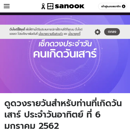
ดูดวง
เข้าสู่ระบบสมาชิก
หมวดอื่นๆ
//s.isanook.com/ho/0/ud/fxd/day/saturday.jpg
Sanook
//s.isanook.com/sr/0/images/logo-
600
60
new-
sanook.png
เว็บไซต์นี้ใช้คุกกี้
เพื่อให้ท่านได้รับประสบการณ์การใช้งานที่ดีที่สุดบน เว็บไซต์
ตกลง
ของเรา โปรดศึกษาเพิ่มเติมที่
นโยบายความเป็นส่วนตัว
และ
นโยบายคุกกี้
ดูดวงรายวันสำหรับท่านที่เกิดวัน
เสาร์ ประจำวันอาทิตย์ ที่ 6
มกราคม 2562