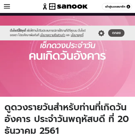
ดูดวง
เข้าสู่ระบบสมาชิก
หมวดอื่นๆ
//s.isanook.com/ho/0/ud/fxd/day/tuesday.jpg
Sanook
//s.isanook.com/sr/0/images/logo-
600
60
new-
sanook.png
เว็บไซต์นี้ใช้คุกกี้
เพื่อให้ท่านได้รับประสบการณ์การใช้งานที่ดีที่สุดบน เว็บไซต์
ตกลง
ของเรา โปรดศึกษาเพิ่มเติมที่
นโยบายความเป็นส่วนตัว
และ
นโยบายคุกกี้
ดูดวงรายวันสำหรับท่านที่เกิดวัน
อังคาร ประจำวันพฤหัสบดี ที่ 20
ธันวาคม 2561