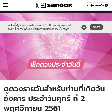
ดูดวง
เข้าสู่ระบบสมาชิก
หมวดอื่นๆ
//s.isanook.com/ho/0/ud/fxd/day/daily_tuesday.png
Sanook
//s.isanook.com/sr/0/images/logo-
600
60
new-
sanook.png
เว็บไซต์นี้ใช้คุกกี้
เพื่อให้ท่านได้รับประสบการณ์การใช้งานที่ดีที่สุดบน เว็บไซต์
ตกลง
ของเรา โปรดศึกษาเพิ่มเติมที่
นโยบายความเป็นส่วนตัว
และ
นโยบายคุกกี้
ดูดวงรายวันสำหรับท่านที่เกิดวัน
อังคาร ประจำวันศุกร์ ที่ 2
พฤศจิกายน 2561