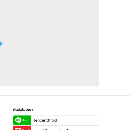
 WeTV
ติดต่อโฆษณา
tencentthbd
sales@tencent.co.th
รา
ร้องเรียนเนื้อหาไม่เหมาะสม
แนะนำติชม แจ้งปัญหาการใช้งาน
ติดต่อโฆษณา
tencentthbd
Add