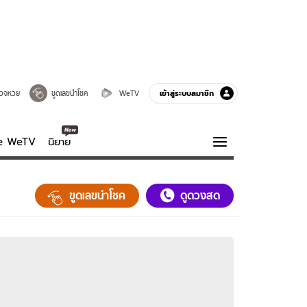
เข้าสู่ระบบสมาชิก
วจหวย
ขูดเลขนำโชค
WeTV
ve WeTV
นิยาย
รบรส
ความรู้รอบตัว
ขูดเลขนำโชค
ดูดวงสด
ฮาวทู
กูรู-รอบรู้