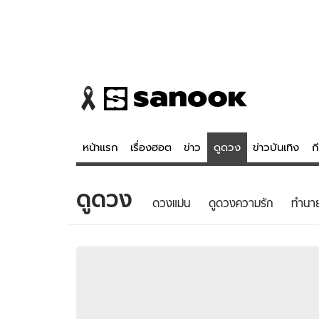
หน้าแรก
เรื่องฮอต
ข่าว
ดูดวง
ข่าวบันเทิง
ก
ดูดวง
ข่าว
ดูดวง - 
ดวงแม่น
ดูดวงความรัก
ทํานา
เรื่องฮอต
ดูดวง
ข่าว
หวยไทย
ข่าวบันเทิง
สถิติหวยไท
ข่าวกีฬา
หวยลาว
ข่าวเศรษฐกิจ