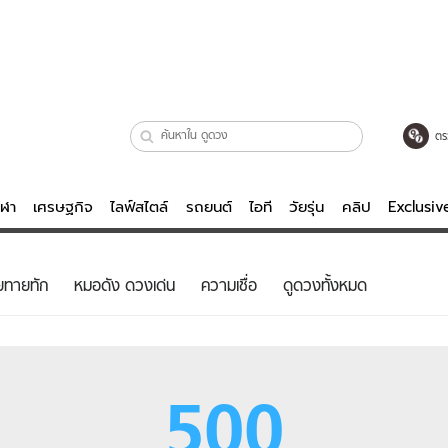
ตร
ีฬา
เศรษฐกิจ
ไลฟ์สไตล์
รถยนต์
ไอที
วัยรุ่น
คลิป
Exclusi
ตรวจหวย
ไลฟ์สไตล์
บันเทิงค
ยทายทัก
หมอดัง ดวงเด่น
ความเชื่อ
ดูดวงทั้งหมด
ผู้หญิง
หนัง-ละคร
ผู้ชาย
เพลง
ย
วัยรุ่น
เกมส์
500
ไอที
คลิป
รถยนต์
พอดแคสต์