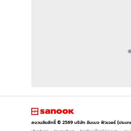
อัปเดตจีน
เช็กข่าวชัวร์
ติดตามสนุกโซเชี
ดาวน์โหลดสนุกแอปฟรี
สงวนลิขสิทธิ์ ©
2569
บริษัท อิมเมจ ฟิวเจอร์ (ประเทศไทย) จำกัด
สงวนลิขสิทธิ์ ©
2569
บริษัท อิมเมจ ฟิวเจอร์ (ประเ