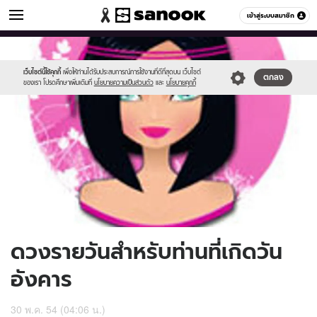
ดูดวง
เข้าสู่ระบบสมาชิก
หมวดอื่นๆ
//s.isanook.com/ho/0/ud/2/14657/170-
Sanook
//s.isanook.com/sr/0/images/logo-
600
60
tue.jpg
new-
sanook.png
เว็บไซต์นี้ใช้คุกกี้
เพื่อให้ท่านได้รับประสบการณ์การใช้งานที่ดีที่สุดบน เว็บไซต์
ตกลง
ของเรา โปรดศึกษาเพิ่มเติมที่
นโยบายความเป็นส่วนตัว
และ
นโยบายคุกกี้
ดวงรายวันสำหรับท่านที่เกิดวัน
อังคาร
30 พ.ค. 54 (04:06 น.)