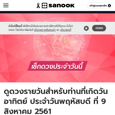
ดูดวง
เข้าสู่ระบบสมาชิก
หมวดอื่นๆ
//s.isanook.com/ho/0/ud/fxd/day/daily_sunday.png
Sanook
//s.isanook.com/sr/0/images/logo-
600
60
new-
sanook.png
เว็บไซต์นี้ใช้คุกกี้
เพื่อให้ท่านได้รับประสบการณ์การใช้งานที่ดีที่สุดบน เว็บไซต์
ตกลง
ของเรา โปรดศึกษาเพิ่มเติมที่
นโยบายความเป็นส่วนตัว
และ
นโยบายคุกกี้
ดูดวงรายวันสำหรับท่านที่เกิดวัน
อาทิตย์ ประจำวันพฤหัสบดี ที่ 9
สิงหาคม 2561