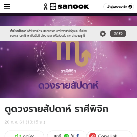
ดูดวง
เข้าสู่ระบบสมาชิก
หมวดอื่นๆ
//s.isanook.com/ho/0/ud/fxd/week/scorpio_zodiac.png
Sanook
//s.isanook.com/sr/0/images/logo-
600
60
new-
sanook.png
เว็บไซต์นี้ใช้คุกกี้
เพื่อให้ท่านได้รับประสบการณ์การใช้งานที่ดีที่สุดบน เว็บไซต์
ตกลง
ของเรา โปรดศึกษาเพิ่มเติมที่
นโยบายความเป็นส่วนตัว
และ
นโยบายคุกกี้
ดูดวงรายสัปดาห์ ราศีพิจิก
20 ก.ค. 61 (13:15 น.)
Copy link
แชร์
กดฟัง