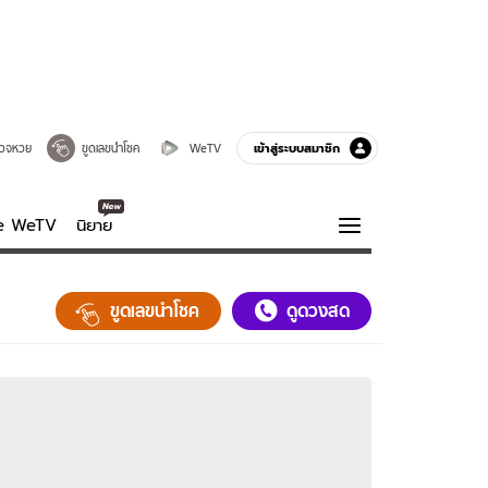
เข้าสู่ระบบสมาชิก
วจหวย
ขูดเลขนำโชค
WeTV
ve WeTV
นิยาย
รบรส
ความรู้รอบตัว
ขูดเลขนำโชค
ดูดวงสด
ฮาวทู
กูรู-รอบรู้