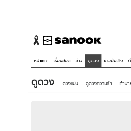
หน้าแรก
เรื่องฮอต
ข่าว
ดูดวง
ข่าวบันเทิง
ก
ดูดวง
ข่าว
ดูดวง - 
ดวงแม่น
ดูดวงความรัก
ทํานา
เรื่องฮอต
ดูดวง
ข่าว
หวยไทย
ข่าวบันเทิง
สถิติหวยไท
ข่าวกีฬา
หวยลาว
ข่าวเศรษฐกิจ