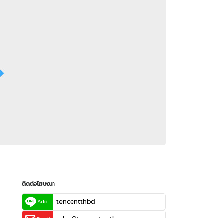
 WeTV
ติดต่อโฆษณา
tencentthbd
sales@tencent.co.th
รา
ร้องเรียนเนื้อหาไม่เหมาะสม
แนะนำติชม แจ้งปัญหาการใช้งาน
ติดต่อโฆษณา
tencentthbd
Add