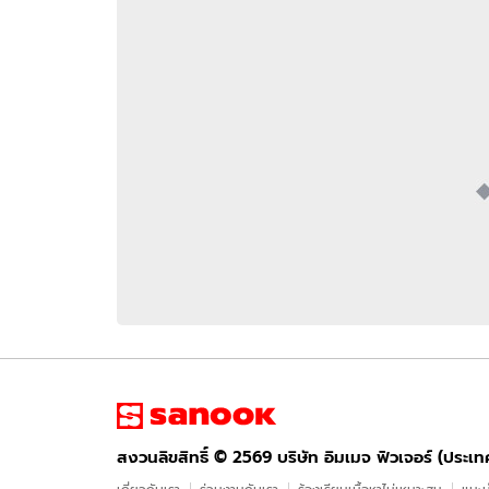
อัปเดตจีน
เช็กข่าวชัวร์
ติดตามสนุกโซเชี
ดาวน์โหลดสนุกแอปฟรี
สงวนลิขสิทธิ์ ©
2569
บริษัท อิมเมจ ฟิวเจอร์ (ประเทศไทย) จำกัด
สงวนลิขสิทธิ์ ©
2569
บริษัท อิมเมจ ฟิวเจอร์ (ประเ