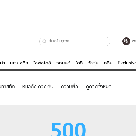
ตร
ีฬา
เศรษฐกิจ
ไลฟ์สไตล์
รถยนต์
ไอที
วัยรุ่น
คลิป
Exclusi
ตรวจหวย
ไลฟ์สไตล์
บันเทิงค
ยทายทัก
หมอดัง ดวงเด่น
ความเชื่อ
ดูดวงทั้งหมด
ผู้หญิง
หนัง-ละคร
ผู้ชาย
เพลง
ย
วัยรุ่น
เกมส์
500
ไอที
คลิป
รถยนต์
พอดแคสต์