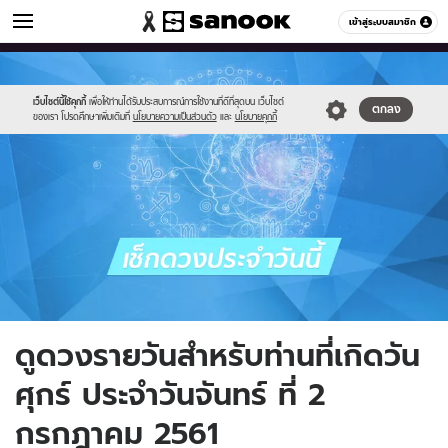
ดูดวง
เข้าสู่ระบบสมาชิก
หมวดอื่นๆ
//s.isanook.com/ho/0/ud/fxd/friday.png
Sanook
//s.isanook.com/sr/0/images/logo-
600
60
new-
sanook.png
เว็บไซต์นี้ใช้คุกกี้
เพื่อให้ท่านได้รับประสบการณ์การใช้งานที่ดีที่สุดบน เว็บไซต์
ตกลง
ของเรา โปรดศึกษาเพิ่มเติมที่
นโยบายความเป็นส่วนตัว
และ
นโยบายคุกกี้
ดูดวงรายวันสำหรับท่านที่เกิดวัน
ศุกร์ ประจำวันจันทร์ ที่ 2
กรกฎาคม 2561