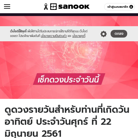
ดูดวง
เข้าสู่ระบบสมาชิก
หมวดอื่นๆ
//s.isanook.com/ho/0/ud/fxd/sunday.png
Sanook
//s.isanook.com/sr/0/images/logo-
600
60
new-
sanook.png
เว็บไซต์นี้ใช้คุกกี้
เพื่อให้ท่านได้รับประสบการณ์การใช้งานที่ดีที่สุดบน เว็บไซต์
ตกลง
ของเรา โปรดศึกษาเพิ่มเติมที่
นโยบายความเป็นส่วนตัว
และ
นโยบายคุกกี้
ดูดวงรายวันสำหรับท่านที่เกิดวัน
อาทิตย์ ประจำวันศุกร์ ที่ 22
มิถุนายน 2561