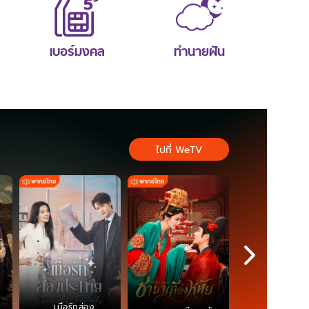
เบอร์มงคล
ทำนายฝัน
ไปที่ WeTV
เมื่อรักส่อง
ตำนานจอม