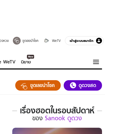
เข้าสู่ระบบสมาชิก
วจหวย
ขูดเลขนำโชค
WeTV
ve WeTV
นิยาย
รบรส
ความรู้รอบตัว
ขูดเลขนำโชค
ดูดวงสด
ฮาวทู
กูรู-รอบรู้
เรื่องฮอตในรอบสัปดาห์
เรื่อง
ของ
Sanook ดูดวง
ฮอต
ใน
รอบ