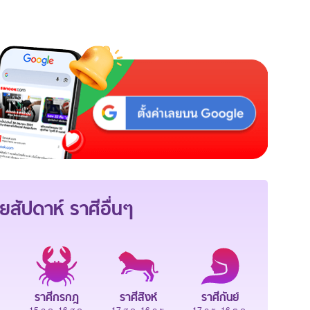
ยสัปดาห์
ราศีอื่นๆ
ราศีกรกฎ
ราศีสิงห์
ราศีกันย์
.
15 ก.ค.-16 ส.ค.
17 ส.ค.-16 ก.ย.
17 ก.ย.-16 ต.ค.