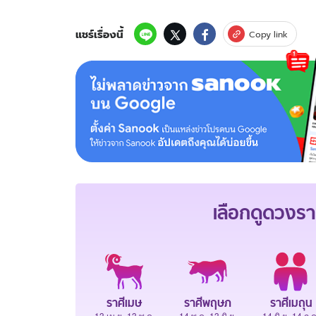
แชร์เรื่องนี้
Copy link
เลือกดู
ดวงรา
ราศีเมษ
ราศีพฤษภ
ราศีเมถุน
13 เม.ย.-13 พ.ค.
14 พ.ค.-13 มิ.ย.
14 มิ.ย.-14 ก.ค