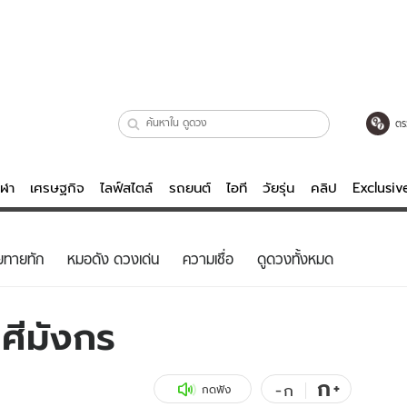
ตร
ีฬา
เศรษฐกิจ
ไลฟ์สไตล์
รถยนต์
ไอที
วัยรุ่น
คลิป
Exclusi
ตรวจหวย
ไลฟ์สไตล์
บันเทิงค
ยทายทัก
หมอดัง ดวงเด่น
ความเชื่อ
ดูดวงทั้งหมด
ผู้หญิง
หนัง-ละคร
ผู้ชาย
เพลง
ศีมังกร
ย
วัยรุ่น
เกมส์
ไอที
คลิป
ก
+
-
ก
กดฟัง
รถยนต์
พอดแคสต์