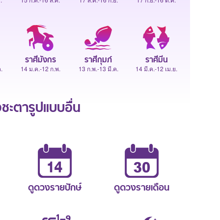
ราศีมังกร
ราศีกุมภ์
ราศีมีน
.
14 ม.ค.-12 ก.พ.
13 ก.พ.-13 มี.ค.
14 มี.ค.-12 เม.ย.
ะตารูปแบบอื่น
ดูดวงรายปักษ์
ดูดวงรายเดือน