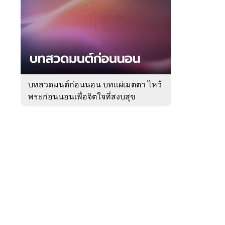
สัปดาห์
ของ
Sanook
ดูด
 WeTV
วง
บทสวดมนต์ก่อนนอน บทแผ่เมตตา ไหว้
พระก่อนนอนเพื่อจิตใจที่สงบสุข
ติดต่อโฆษณา
tencentthbd
sales@tencent.co.th
รา
ร้องเรียนเนื้อหาไม่เหมาะสม
แนะนำติชม แจ้งปัญหาการใช้งาน