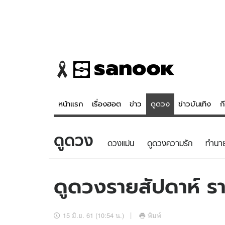
หน้าแรก
เรื่องฮอต
ข่าว
ดูดวง
ข่าวบันเทิง
ก
ดูดวง
ข่าว
ดูดวง - 
ดวงแม่น
ดูดวงความรัก
ทํานา
เรื่องฮอต
ดูดวง
ข่าว
หวยไทย
ดูดวงรายสัปดาห์ รา
ข่าวบันเทิง
สถิติหวยไท
ข่าวกีฬา
หวยลาว
15 มิ.ย. 61 (10:54 น.)
พิมพ์
ข่าวเศรษฐกิจ