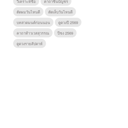
วิเคราะห์ชื่อ
คาถาชินบัญชร
ตัดผมวันไหนดี
ตัดเล็บวันไหนดี
บทสวดมนต์ก่อนนอน
ดูดวงปี 2569
คาถาท้าวเวสสุวรรณ
ปีชง 2569
ดูดวงรายสัปดาห์