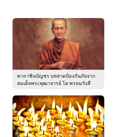
คาถาชินบัญชร บทสวดป้องกันภัยจาก
สมเด็จพระพุฒาจารย์ โต พรหมรังสี