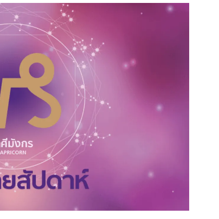
สุขภาพ
ดูทีวี
เที่ยว-กิน
WeTV
Tasteful Thailand
Exclusive
Sanook Choice
นิยาย
ยลได้ที่
ร่วมงานกับเ