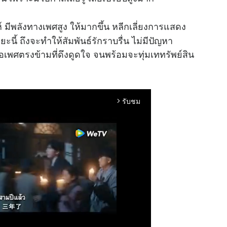
์ มีพลังทางเพศสูง ให้มากขึ้น หลีกเลี่ยงการแสดง
้ ถึงจะทำให้สัมพันธ์รักราบรื่น ไม่มีปัญหา
อเพศตรงข้ามที่ดึงดูดใจ จนพร้อมจะทุ่มเททรัพย์สิน
รับชม
arrow_forward_ios