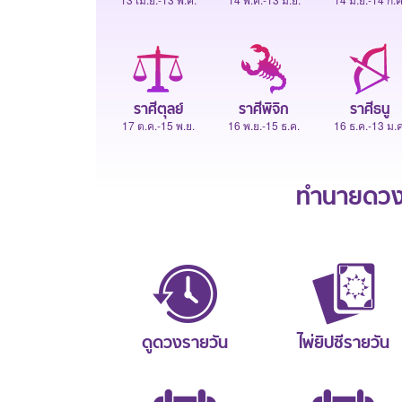
ราศีตุลย์
ราศีพิจิก
ราศีธนู
17 ต.ค.-15 พ.ย.
16 พ.ย.-15 ธ.ค.
16 ธ.ค.-13 ม.ค
ทำนายดวงช
ดูดวงรายวัน
ไพ่ยิปซีรายวัน