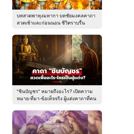
บทสวดพาหุงมหากา บทชัยมงคลคาถา
สวดเช้าและก่อนนอน ชีวิตราบรื่น
"ชินบัญชร" หมายถึงอะไร? เปิดความ
หมาย-ที่มา-ข้อเท็จจริง ผู้แต่งคาถาที่คน
ไทยคุ้นเคย