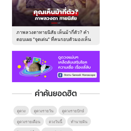
ภาพลวงตาทายนิสัย เห็นม้ากี่ตัว? คำ
ตอบเผย "จุดเด่น" ที่คนรอบตัวมองเห็น
ในตัวคุณ
คำค้นยอดฮิต
ดูดวง
ดูดวงรายวัน
ดูดวงรายปักษ์
ดูดวงรายเดือน
ดวงวันนี้
ทํานายฝัน