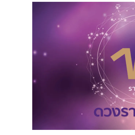
อัปเดตจีน
เช็กข่าวชัวร์
ติดตามสนุกโซเชี
ดาวน์โหลดสนุกแอปฟรี
สงวนลิขสิทธิ์ ©
2569
บริษัท อิมเมจ ฟิวเจอร์ (ประเทศไทย) จำกัด