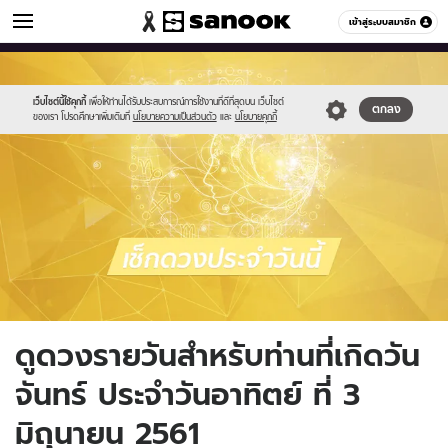
ดูดวง
เข้าสู่ระบบสมาชิก
หมวดอื่นๆ
//s.isanook.com/ho/0/ud/fxd/monday.png
Sanook
//s.isanook.com/sr/0/images/logo-
600
60
new-
sanook.png
เว็บไซต์นี้ใช้คุกกี้
เพื่อให้ท่านได้รับประสบการณ์การใช้งานที่ดีที่สุดบน เว็บไซต์
ตกลง
ของเรา โปรดศึกษาเพิ่มเติมที่
นโยบายความเป็นส่วนตัว
และ
นโยบายคุกกี้
ดูดวงรายวันสำหรับท่านที่เกิดวัน
จันทร์ ประจำวันอาทิตย์ ที่ 3
มิถุนายน 2561