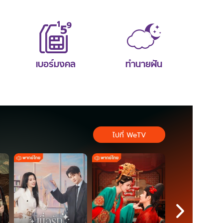
เบอร์มงคล
ทำนายฝัน
ไปที่ WeTV