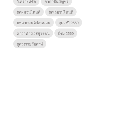
วิเคราะห์ชื่อ
คาถาชินบัญชร
ตัดผมวันไหนดี
ตัดเล็บวันไหนดี
บทสวดมนต์ก่อนนอน
ดูดวงปี 2569
คาถาท้าวเวสสุวรรณ
ปีชง 2569
ดูดวงรายสัปดาห์