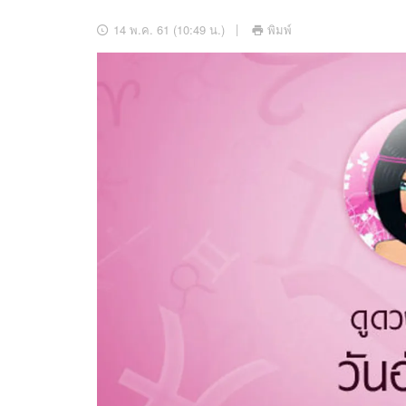
อัปเดตจีน
14 พ.ค. 61 (10:49 น.)
พิมพ์
เช็กข่าวชัวร์
ติดตามสนุกโซเชี
ดาวน์โหลดสนุกแอปฟรี
สงวนลิขสิทธิ์ ©
2569
บริษัท อิมเมจ ฟิวเจอร์ (ประเทศไทย) จำกัด