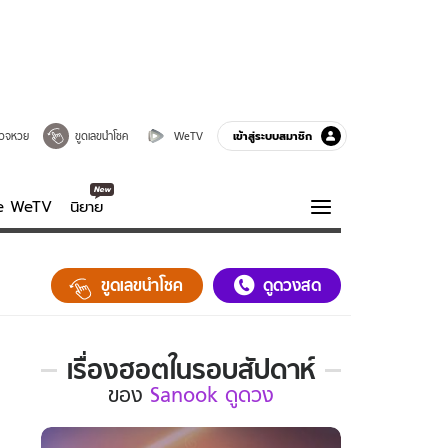
เข้าสู่ระบบสมาชิก
วจหวย
ขูดเลขนำโชค
WeTV
ve WeTV
นิยาย
รบรส
ความรู้รอบตัว
ขูดเลขนำโชค
ดูดวงสด
ฮาวทู
กูรู-รอบรู้
เรื่องฮอตในรอบสัปดาห์
เรื่อง
ของ
Sanook ดูดวง
ฮอต
ใน
รอบ