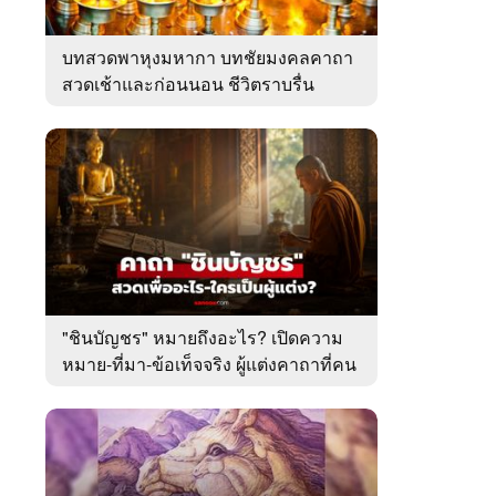
บทสวดพาหุงมหากา บทชัยมงคลคาถา
สวดเช้าและก่อนนอน ชีวิตราบรื่น
"ชินบัญชร" หมายถึงอะไร? เปิดความ
หมาย-ที่มา-ข้อเท็จจริง ผู้แต่งคาถาที่คน
ไทยคุ้นเคย