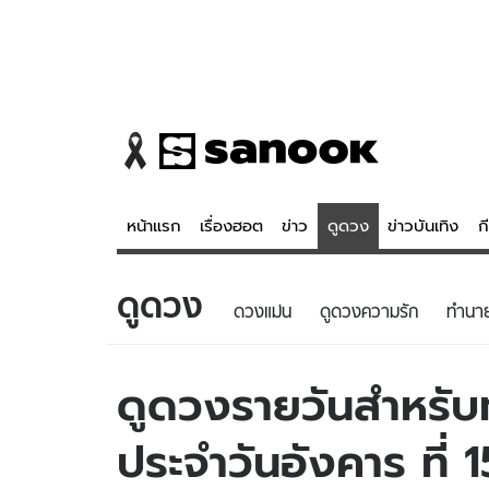
หน้าแรก
เรื่องฮอต
ข่าว
ดูดวง
ข่าวบันเทิง
ก
ดูดวง
ข่าว
ดูดวง - 
ดวงแม่น
ดูดวงความรัก
ทํานา
เรื่องฮอต
ดูดวง
ข่าว
หวยไทย
ดูดวงรายวันสำหรับท่
ข่าวบันเทิง
สถิติหวยไท
ประจำวันอังคาร ที
ข่าวกีฬา
หวยลาว
ข่าวเศรษฐกิจ