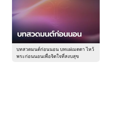
สัปดาห์
ของ
Sanook
ดูด
 WeTV
วง
บทสวดมนต์ก่อนนอน บทแผ่เมตตา ไหว้
พระก่อนนอนเพื่อจิตใจที่สงบสุข
ติดต่อโฆษณา
tencentthbd
sales@tencent.co.th
รา
ร้องเรียนเนื้อหาไม่เหมาะสม
แนะนำติชม แจ้งปัญหาการใช้งาน