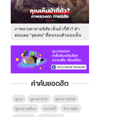
ภาพลวงตาทายนิสัย เห็นม้ากี่ตัว? คำ
ตอบเผย "จุดเด่น" ที่คนรอบตัวมองเห็น
ในตัวคุณ
คำค้นยอดฮิต
ดูดวง
ดูดวงรายวัน
ดูดวงรายปักษ์
ดูดวงรายเดือน
ดวงวันนี้
ทํานายฝัน