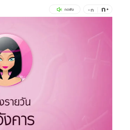
ก
สุขภาพ
+
ดูทีวี
-
ก
กดฟัง
เที่ยว-กิน
WeTV
Tasteful Thailand
Exclusive
Sanook Choice
นิยาย
ยลได้ที่
ร่วมงานกับเ