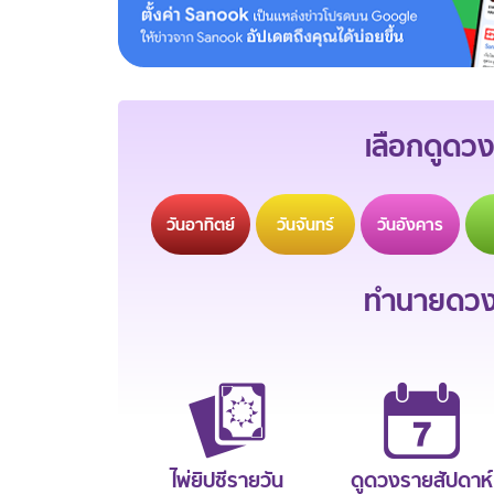
เลือกดูดวง
วัน
อาทิตย์
วัน
จันทร์
วัน
อังคาร
ทำนายดวงช
ไพ่ยิปซีรายวัน
ดูดวงรายสัปดาห์