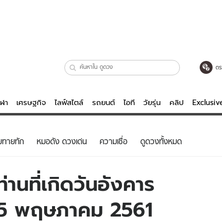
ตร
ีฬา
เศรษฐกิจ
ไลฟ์สไตล์
รถยนต์
ไอที
วัยรุ่น
คลิป
Exclusi
ตรวจหวย
ไลฟ์สไตล์
บันเทิงค
ยทายทัก
หมอดัง ดวงเด่น
ความเชื่อ
ดูดวงทั้งหมด
ผู้หญิง
หนัง-ละคร
ผู้ชาย
เพลง
านที่เกิดวันอังคาร
ย
วัยรุ่น
เกมส์
่ 15 พฤษภาคม 2561
ไอที
คลิป
รถยนต์
พอดแคสต์