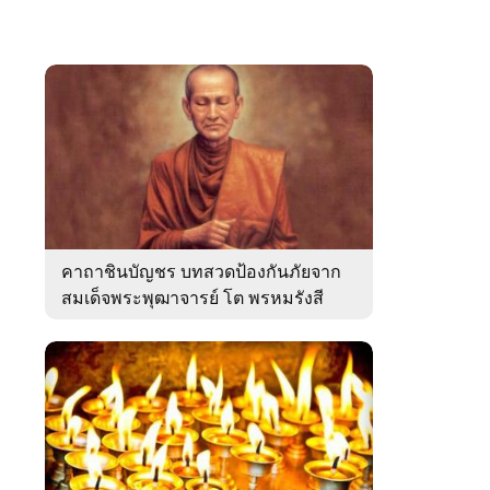
คาถาชินบัญชร บทสวดป้องกันภัยจาก
สมเด็จพระพุฒาจารย์ โต พรหมรังสี