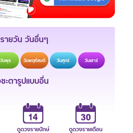
รายวัน วันอื่นๆ
วัน
พุธ
วัน
พฤหัสบดี
วัน
ศุกร์
วัน
เสาร์
ะตารูปแบบอื่น
ดูดวงรายปักษ์
ดูดวงรายเดือน