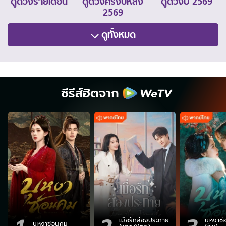
ดูดวงรายเดือน
ดูดวงครึ่งปีหลัง
ดูดวงปี 2569
2569
ดูทั้งหมด
ซีรีส์ฮิตจาก
เมื่อรักส่องประกาย
บุหงาซ
บุหงาซ่อนคม