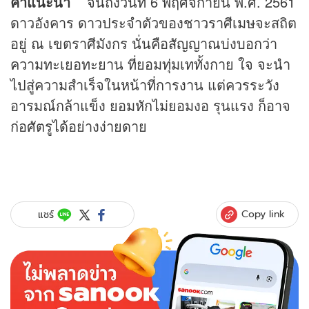
คำแนะนำ
จนถึงวันที่ 6 พฤศจิกายน พ.ศ. 2561
ดาวอังคาร ดาวประจำตัวของชาวราศีเมษจะสถิต
อยู่ ณ เขตราศีมังกร นั่นคือสัญญาณบ่งบอกว่า
ความทะเยอทะยาน ที่ยอมทุ่มเททั้งกาย ใจ จะนำ
ไปสู่ความสำเร็จในหน้าที่การงาน แต่ควรระวัง
อารมณ์กล้าแข็ง ยอมหักไม่ยอมงอ รุนแรง ก็อาจ
ก่อศัตรูได้อย่างง่ายดาย
Copy link
แชร์