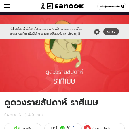
ดูดวง
เข้าสู่ระบบสมาชิก
หมวดอื่นๆ
//s.isanook.com/ho/0/ud/fxd/week/01_aries.jpg
Sanook
//s.isanook.com/sr/0/images/logo-
600
60
new-
sanook.png
เว็บไซต์นี้ใช้คุกกี้
เพื่อให้ท่านได้รับประสบการณ์การใช้งานที่ดีที่สุดบน เว็บไซต์
ตกลง
ของเรา โปรดศึกษาเพิ่มเติมที่
นโยบายความเป็นส่วนตัว
และ
นโยบายคุกกี้
ดูดวงรายสัปดาห์ ราศีเมษ
04 พ.ค. 61 (14:01 น.)
Copy link
แชร์
กดฟัง