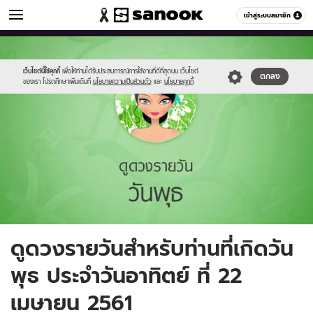
ดูดวง
เข้าสู่ระบบสมาชิก
หมวดอื่นๆ
//s.isanook.com/ho/0/ud/fxd/day/4_wed.jpg
Sanook
//s.isanook.com/sr/0/images/logo-
600
60
new-
sanook.png
เว็บไซต์นี้ใช้คุกกี้
เพื่อให้ท่านได้รับประสบการณ์การใช้งานที่ดีที่สุดบน เว็บไซต์
ตกลง
ของเรา โปรดศึกษาเพิ่มเติมที่
นโยบายความเป็นส่วนตัว
และ
นโยบายคุกกี้
ดูดวงรายวันสำหรับท่านที่เกิดวัน
พุธ ประจำวันอาทิตย์ ที่ 22
เมษายน 2561