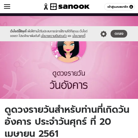
ดูดวง
เข้าสู่ระบบสมาชิก
หมวดอื่นๆ
//s.isanook.com/ho/0/ud/fxd/day/3_tue.jpg
Sanook
//s.isanook.com/sr/0/images/logo-
600
60
new-
sanook.png
เว็บไซต์นี้ใช้คุกกี้
เพื่อให้ท่านได้รับประสบการณ์การใช้งานที่ดีที่สุดบน เว็บไซต์
ตกลง
ของเรา โปรดศึกษาเพิ่มเติมที่
นโยบายความเป็นส่วนตัว
และ
นโยบายคุกกี้
ดูดวงรายวันสำหรับท่านที่เกิดวัน
อังคาร ประจำวันศุกร์ ที่ 20
เมษายน 2561