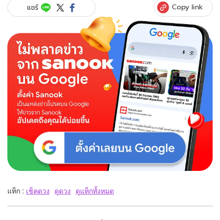
Copy link
แชร์
แท็ก :
เช็คดวง
ดูดวง
ดูแท็กทั้งหมด