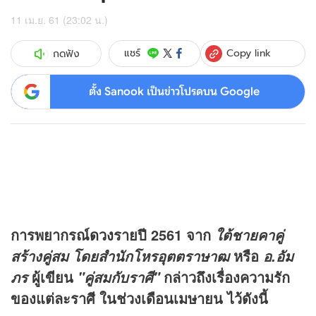
11 เม.ย. 61 (23:02 น.)
Copy link
แชร์
กดฟัง
ตั้ง Sanook เป็นข่าวโปรดบน Google
การพยากรณ์
ดวง
รายปี 2561 จาก
ใต้ชายคาคู่
หรือ
สร้างคู่สม โดยสำนักโหรอุตตราษาฒ
อ.อัม
ผู้เขียน
กล่าวถึงเรื่องความรัก
ภร
"คู่สมกับราศี"
ของแต่ละราศี ในช่วงเดือนเมษายน ไว้ดังนี้