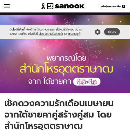
ดูดวง
เข้าสู่ระบบสมาชิก
หมวดอื่นๆ
//s.isanook.com/ho/0/ud/27/137387/uttrasat2.jpg
Sanook
//s.isanook.com/sr/0/images/logo-
600
60
new-
sanook.png
เว็บไซต์นี้ใช้คุกกี้
เพื่อให้ท่านได้รับประสบการณ์การใช้งานที่ดีที่สุดบน เว็บไซต์
ตกลง
ของเรา โปรดศึกษาเพิ่มเติมที่
นโยบายความเป็นส่วนตัว
และ
นโยบายคุกกี้
เช็คดวงความรักเดือนเมษายน
จากใต้ชายคาคู่สร้างคู่สม โดย
สำนักโหรอุตตราษาฒ