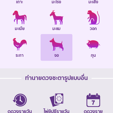
เถาะ
มะโรง
มะเส็ง
มะเมีย
มะแม
วอก
ระกา
จอ
กุน
ทำนายดวงชะตารูปแบบอื่น
ดูดวงรายวัน
ไพ่ยิปซีรายวัน
ดูดวงราย