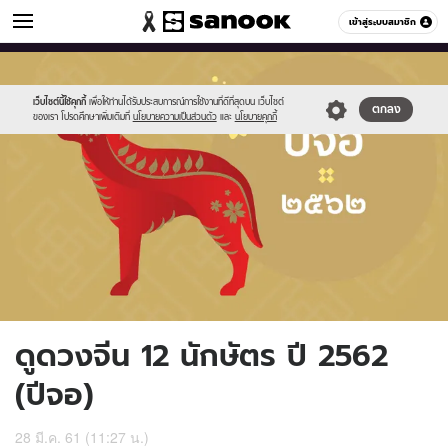
ดูดวง
เข้าสู่ระบบสมาชิก
หมวดอื่นๆ
//s.isanook.com/ho/0/ud/27/135445/dog_chinese_2019.png
Sanook
//s.isanook.com/sr/0/images/logo-
600
60
new-
sanook.png
เว็บไซต์นี้ใช้คุกกี้
เพื่อให้ท่านได้รับประสบการณ์การใช้งานที่ดีที่สุดบน เว็บไซต์
ตกลง
ของเรา โปรดศึกษาเพิ่มเติมที่
นโยบายความเป็นส่วนตัว
และ
นโยบายคุกกี้
ดูดวงจีน 12 นักษัตร ปี 2562
(ปีจอ)
28 มี.ค. 61 (11:27 น.)