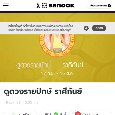
ดูดวง
เข้าสู่ระบบสมาชิก
หมวดอื่นๆ
//s.isanook.com/ho/0/ud/fxd/fortnightly/06_virgo.jpg
Sanook
//s.isanook.com/sr/0/images/logo-
600
60
new-
sanook.png
เว็บไซต์นี้ใช้คุกกี้
เพื่อให้ท่านได้รับประสบการณ์การใช้งานที่ดีที่สุดบน เว็บไซต์
ตกลง
ของเรา โปรดศึกษาเพิ่มเติมที่
นโยบายความเป็นส่วนตัว
และ
นโยบายคุกกี้
ดูดวงรายปักษ์ ราศีกันย์
16 ก.พ. 61 (13:35 น.)
Copy link
แชร์
กดฟัง