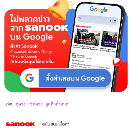
แท็ก :
ดูดวง
เช็คดวง
ดูแท็กทั้งหมด
สนับสนุนเนื้อหา