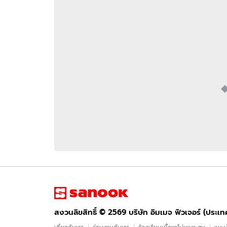
อัปเดตจีน
เช็กข่าวชัวร์
ติดตามสนุกโซเชี
ดาวน์โหลดสนุกแอปฟรี
สงวนลิขสิทธิ์ ©
2569
บริษัท อิมเมจ ฟิวเจอร์ (ประเทศไทย) จำกัด
สงวนลิขสิทธิ์ ©
2569
บริษัท อิมเมจ ฟิวเจอร์ (ประเ