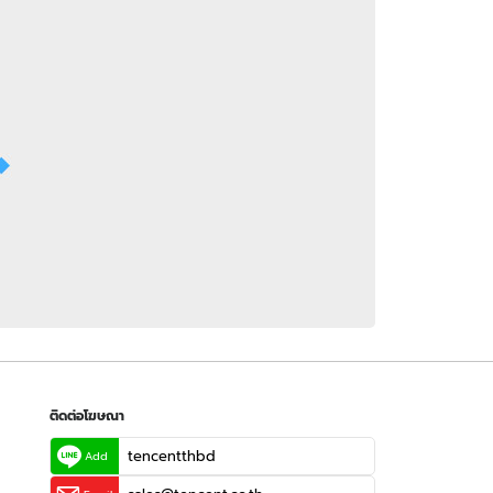
 WeTV
ติดต่อโฆษณา
tencentthbd
sales@tencent.co.th
รา
ร้องเรียนเนื้อหาไม่เหมาะสม
แนะนำติชม แจ้งปัญหาการใช้งาน
ติดต่อโฆษณา
tencentthbd
Add