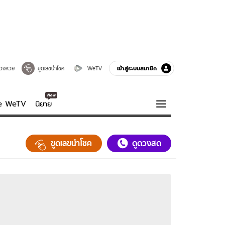
เข้าสู่ระบบสมาชิก
วจหวย
ขูดเลขนำโชค
WeTV
ve WeTV
นิยาย
รบรส
ความรู้รอบตัว
ขูดเลขนำโชค
ดูดวงสด
ฮาวทู
กูรู-รอบรู้