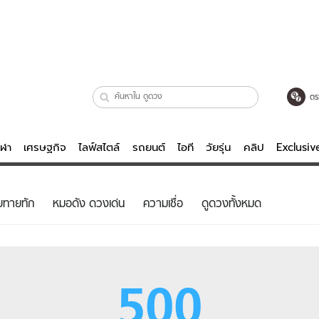
ตร
ีฬา
เศรษฐกิจ
ไลฟ์สไตล์
รถยนต์
ไอที
วัยรุ่น
คลิป
Exclusi
ตรวจหวย
ไลฟ์สไตล์
บันเทิงค
ยทายทัก
หมอดัง ดวงเด่น
ความเชื่อ
ดูดวงทั้งหมด
ผู้หญิง
หนัง-ละคร
ผู้ชาย
เพลง
ย
วัยรุ่น
เกมส์
500
ไอที
คลิป
รถยนต์
พอดแคสต์