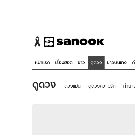
หน้าแรก
เรื่องฮอต
ข่าว
ดูดวง
ข่าวบันเทิง
ก
ดูดวง
ข่าว
ดูดวง - 
ดวงแม่น
ดูดวงความรัก
ทํานา
เรื่องฮอต
ดูดวง
ข่าว
หวยไทย
ข่าวบันเทิง
สถิติหวยไท
ข่าวกีฬา
หวยลาว
ข่าวเศรษฐกิจ