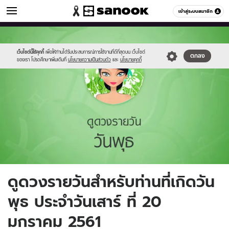
ดูดวง
เข้าสู่ระบบสมาชิก
หมวดอื่นๆ
//s.isanook.com/ho/0/ud/fxd/day/4_wed.jpg
Sanook
//s.isanook.com/sr/0/images/logo-
600
60
new-
sanook.png
เว็บไซต์นี้ใช้คุกกี้
เพื่อให้ท่านได้รับประสบการณ์การใช้งานที่ดีที่สุดบน เว็บไซต์
ตกลง
ของเรา โปรดศึกษาเพิ่มเติมที่
นโยบายความเป็นส่วนตัว
และ
นโยบายคุกกี้
ดูดวงรายวันสำหรับท่านที่เกิดวัน
พุธ ประจำวันเสาร์ ที่ 20
มกราคม 2561