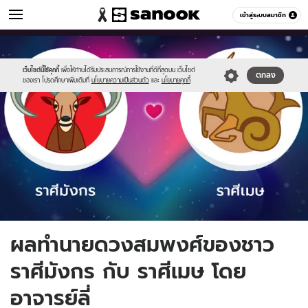
ดูดวง
เข้าสู่ระบบสมาชิก
หมวดอื่นๆ
//s.isanook.com/ho/0/ud/25/127841/mm_1.jpg
Sanook
//s.isanook.com/sr/0/images/logo-
600
60
new-
sanook.png
เว็บไซต์นี้ใช้คุกกี้
เพื่อให้ท่านได้รับประสบการณ์การใช้งานที่ดีที่สุดบน เว็บไซต์
ตกลง
ของเรา โปรดศึกษาเพิ่มเติมที่
นโยบายความเป็นส่วนตัว
และ
นโยบายคุกกี้
ผลทำนายดวงสมพงศ์ของชาว
ราศีมังกร กับ ราศีเมษ โดย
อาจารย์ลี่