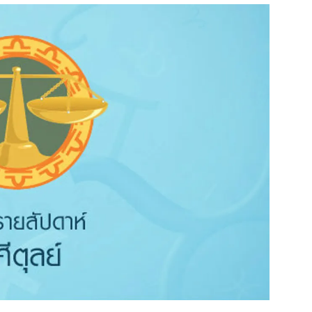
สุขภาพ
ดูทีวี
เที่ยว-กิน
WeTV
Tasteful Thailand
Exclusive
Sanook Choice
นิยาย
ยลได้ที่
ร่วมงานกับเ