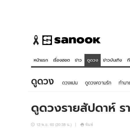
หน้าแรก
เรื่องฮอต
ข่าว
ดูดวง
ข่าวบันเทิง
ก
ดูดวง
ข่าว
ดูดวง - 
ดวงแม่น
ดูดวงความรัก
ทํานา
เรื่องฮอต
ดูดวง
ข่าว
หวยไทย
ดูดวงรายสัปดาห์ รา
ข่าวบันเทิง
สถิติหวยไท
ข่าวกีฬา
หวยลาว
12 พ.ย. 60 (20:38 น.)
พิมพ์
ข่าวเศรษฐกิจ