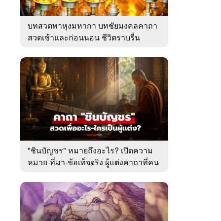
บทสวดพาหุงมหากา บทชัยมงคลคาถา
สวดเช้าและก่อนนอน ชีวิตราบรื่น
"ชินบัญชร" หมายถึงอะไร? เปิดความ
หมาย-ที่มา-ข้อเท็จจริง ผู้แต่งคาถาที่คน
ไทยคุ้นเคย