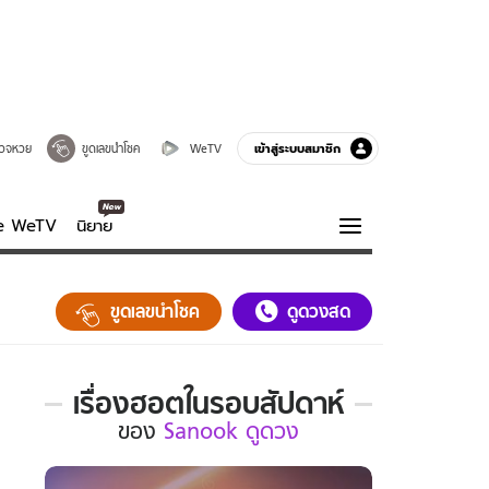
เข้าสู่ระบบสมาชิก
วจหวย
ขูดเลขนำโชค
WeTV
ve WeTV
นิยาย
รบรส
ความรู้รอบตัว
ขูดเลขนำโชค
ดูดวงสด
ฮาวทู
กูรู-รอบรู้
เรื่องฮอตในรอบสัปดาห์
เรื่อง
ของ
Sanook ดูดวง
ฮอต
ใน
รอบ