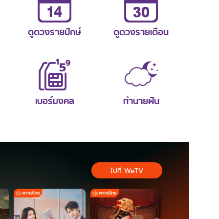
ดูดวงรายปักษ์
ดูดวงรายเดือน
เบอร์มงคล
ทำนายฝัน
ไปที่ WeTV