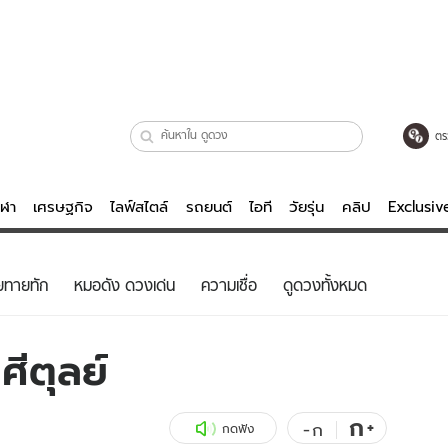
ตร
ีฬา
เศรษฐกิจ
ไลฟ์สไตล์
รถยนต์
ไอที
วัยรุ่น
คลิป
Exclusi
ตรวจหวย
ไลฟ์สไตล์
บันเทิงค
ยทายทัก
หมอดัง ดวงเด่น
ความเชื่อ
ดูดวงทั้งหมด
ผู้หญิง
หนัง-ละคร
ผู้ชาย
เพลง
ศีตุลย์
ย
วัยรุ่น
เกมส์
ไอที
คลิป
ก
+
-
ก
กดฟัง
รถยนต์
พอดแคสต์