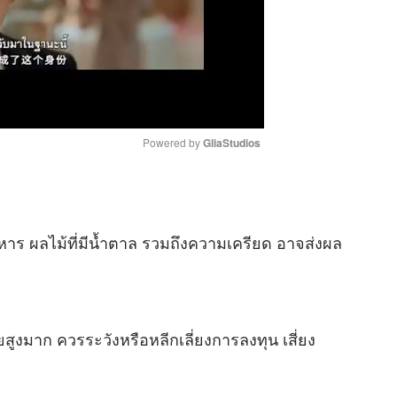
Powered by 
GliaStudios
M
u
หาร ผลไม้ที่มีน้ำตาล รวมถึงความเครียด อาจส่งผล
t
e
สียสูงมาก ควรระวังหรือหลีกเลี่ยงการลงทุน เสี่ยง