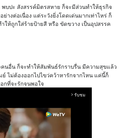
 พบปะ สังสรรค์มิตรสหาย ก็จะมีส่วนทำให้ธุรกิจ
างต่อเนื่อง แต่ระวังยิ่งโดดเด่นมากเท่าไหร่ ก็
ทำให้ถูกใส่ร้ายป้ายสี หรือ ขัดขวาง เป็นอุปสรรค
นอื่น ก็จะทำให้สัมพันธ์รักราบรื่น มีความสุขแล้ว
ย์ ไม่ต้องออกไปไขว่คว้าหารักจากไหน แค่นี้ก็
ลือกที่จะรักจนพอใจ
รับชม
arrow_forward_ios