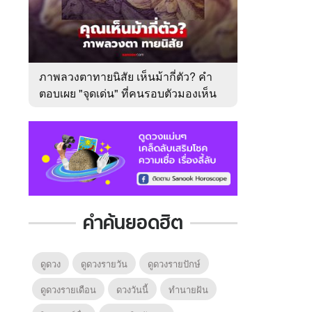
ภาพลวงตาทายนิสัย เห็นม้ากี่ตัว? คำ
ตอบเผย "จุดเด่น" ที่คนรอบตัวมองเห็น
ในตัวคุณ
คำค้นยอดฮิต
ดูดวง
ดูดวงรายวัน
ดูดวงรายปักษ์
ดูดวงรายเดือน
ดวงวันนี้
ทํานายฝัน