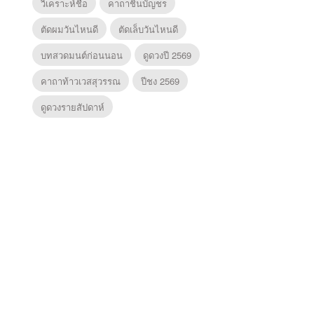
วิเคราะห์ชื่อ
คาถาชินบัญชร
ตัดผมวันไหนดี
ตัดเล็บวันไหนดี
บทสวดมนต์ก่อนนอน
ดูดวงปี 2569
คาถาท้าวเวสสุวรรณ
ปีชง 2569
ดูดวงรายสัปดาห์