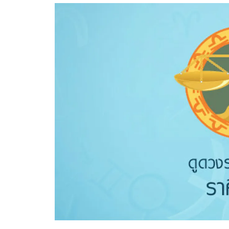
อัปเดตจีน
เช็กข่าวชัวร์
ติดตามสนุกโซเชี
ดาวน์โหลดสนุกแอปฟรี
สงวนลิขสิทธิ์ ©
2569
บริษัท อิมเมจ ฟิวเจอร์ (ประเทศไทย) จำกัด