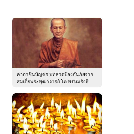
คาถาชินบัญชร บทสวดป้องกันภัยจาก
สมเด็จพระพุฒาจารย์ โต พรหมรังสี