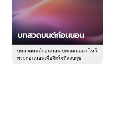
สัปดาห์
ของ
Sanook
ดูด
 WeTV
วง
บทสวดมนต์ก่อนนอน บทแผ่เมตตา ไหว้
พระก่อนนอนเพื่อจิตใจที่สงบสุข
ติดต่อโฆษณา
tencentthbd
sales@tencent.co.th
รา
ร้องเรียนเนื้อหาไม่เหมาะสม
แนะนำติชม แจ้งปัญหาการใช้งาน