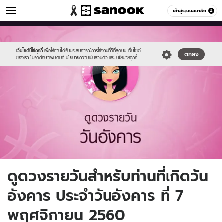
ดูดวง
เข้าสู่ระบบสมาชิก
หมวดอื่นๆ
//s.isanook.com/ho/0/ud/fxd/day/3_tue.jpg
Sanook
//s.isanook.com/sr/0/images/logo-
600
60
new-
sanook.png
เว็บไซต์นี้ใช้คุกกี้
เพื่อให้ท่านได้รับประสบการณ์การใช้งานที่ดีที่สุดบน เว็บไซต์
ตกลง
ของเรา โปรดศึกษาเพิ่มเติมที่
นโยบายความเป็นส่วนตัว
และ
นโยบายคุกกี้
ดูดวงรายวันสำหรับท่านที่เกิดวัน
อังคาร ประจำวันอังคาร ที่ 7
พฤศจิกายน 2560