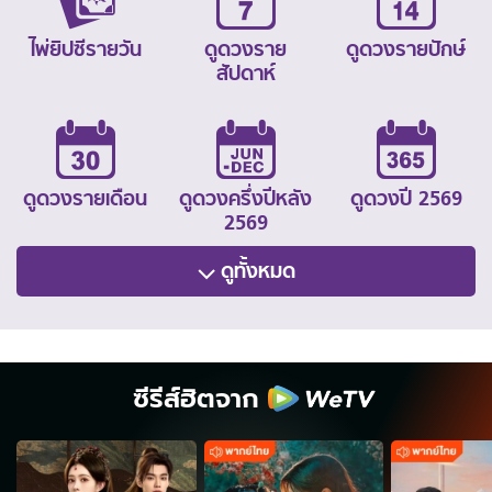
ไพ่ยิปซีรายวัน
ดูดวงราย
ดูดวงรายปักษ์
สัปดาห์
ดูดวงรายเดือน
ดูดวงครึ่งปีหลัง
ดูดวงปี 2569
2569
ดูทั้งหมด
ซีรีส์ฮิตจาก