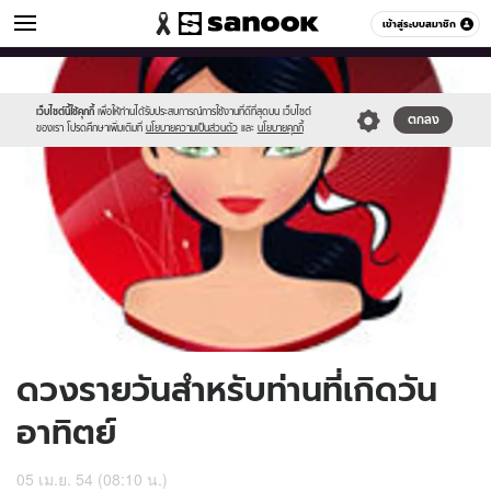
ดูดวง
เข้าสู่ระบบสมาชิก
หมวดอื่นๆ
//s.isanook.com/ho/0/ud/2/12621/170-
Sanook
//s.isanook.com/sr/0/images/logo-
600
60
sun.jpg
new-
sanook.png
เว็บไซต์นี้ใช้คุกกี้
เพื่อให้ท่านได้รับประสบการณ์การใช้งานที่ดีที่สุดบน เว็บไซต์
ตกลง
ของเรา โปรดศึกษาเพิ่มเติมที่
นโยบายความเป็นส่วนตัว
และ
นโยบายคุกกี้
ดวงรายวันสำหรับท่านที่เกิดวัน
อาทิตย์
05 เม.ย. 54 (08:10 น.)