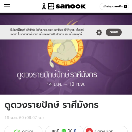
ดูดวง
เข้าสู่ระบบสมาชิก
หมวดอื่นๆ
//s.isanook.com/ho/0/ud/fxd/fortnightly/010_capricorn.jpg
Sanook
//s.isanook.com/sr/0/images/logo-
600
60
new-
sanook.png
เว็บไซต์นี้ใช้คุกกี้
เพื่อให้ท่านได้รับประสบการณ์การใช้งานที่ดีที่สุดบน เว็บไซต์
ตกลง
ของเรา โปรดศึกษาเพิ่มเติมที่
นโยบายความเป็นส่วนตัว
และ
นโยบายคุกกี้
ดูดวงรายปักษ์ ราศีมังกร
16 ต.ค. 60 (09:07 น.)
Copy link
แชร์
กดฟัง