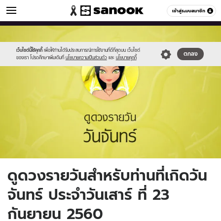
ดูดวง
เข้าสู่ระบบสมาชิก
หมวดอื่นๆ
//s.isanook.com/ho/0/ud/fxd/day/2_mon.jpg
Sanook
//s.isanook.com/sr/0/images/logo-
600
60
new-
sanook.png
เว็บไซต์นี้ใช้คุกกี้
เพื่อให้ท่านได้รับประสบการณ์การใช้งานที่ดีที่สุดบน เว็บไซต์
ตกลง
ของเรา โปรดศึกษาเพิ่มเติมที่
นโยบายความเป็นส่วนตัว
และ
นโยบายคุกกี้
ดูดวงรายวันสำหรับท่านที่เกิดวัน
จันทร์ ประจำวันเสาร์ ที่ 23
กันยายน 2560