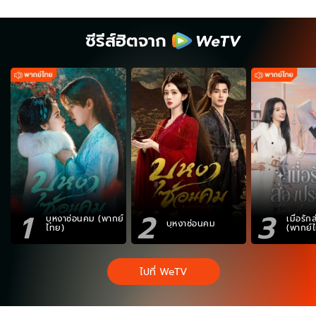
ซีรีส์ฮิตจาก
1
2
3
บุหงาซ่อนคม (พากย์
เมื่อรั
บุหงาซ่อนคม
ไทย)
(พากย์
ไปที่ WeTV