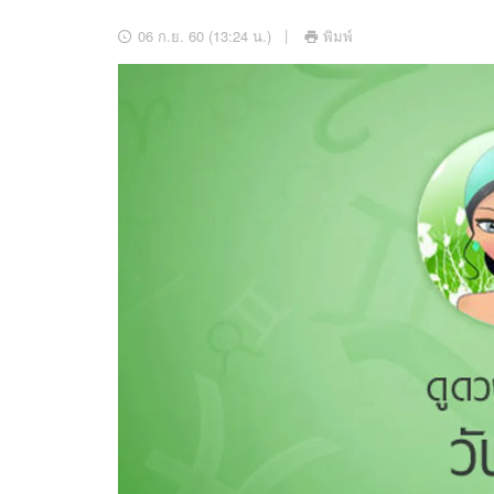
อัปเดตจีน
06 ก.ย. 60 (13:24 น.)
พิมพ์
เช็กข่าวชัวร์
ติดตามสนุกโซเชี
ดาวน์โหลดสนุกแอปฟรี
สงวนลิขสิทธิ์ ©
2569
บริษัท อิมเมจ ฟิวเจอร์ (ประเทศไทย) จำกัด