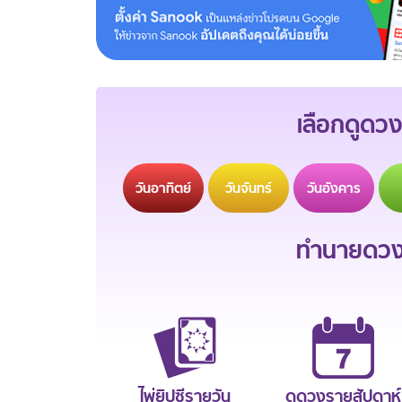
เลือกดูดวง
วัน
อาทิตย์
วัน
จันทร์
วัน
อังคาร
ทำนายดวงช
ไพ่ยิปซีรายวัน
ดูดวงรายสัปดาห์