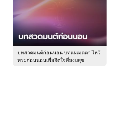
สัปดาห์
ของ
Sanook
ดูด
 WeTV
วง
บทสวดมนต์ก่อนนอน บทแผ่เมตตา ไหว้
พระก่อนนอนเพื่อจิตใจที่สงบสุข
ติดต่อโฆษณา
tencentthbd
sales@tencent.co.th
รา
ร้องเรียนเนื้อหาไม่เหมาะสม
แนะนำติชม แจ้งปัญหาการใช้งาน