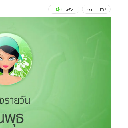
ก
สุขภาพ
+
ดูทีวี
-
ก
กดฟัง
เที่ยว-กิน
WeTV
Tasteful Thailand
Exclusive
Sanook Choice
นิยาย
ยลได้ที่
ร่วมงานกับเ