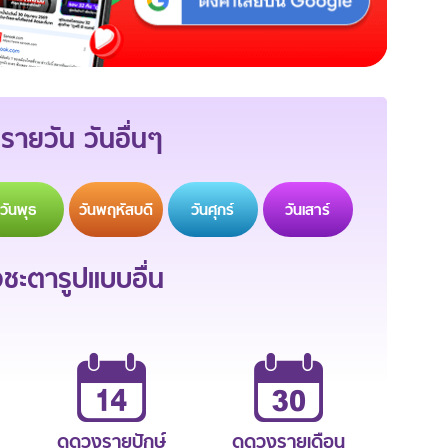
รายวัน วันอื่นๆ
วัน
พุธ
วัน
พฤหัสบดี
วัน
ศุกร์
วัน
เสาร์
ะตารูปแบบอื่น
ดูดวงรายปักษ์
ดูดวงรายเดือน