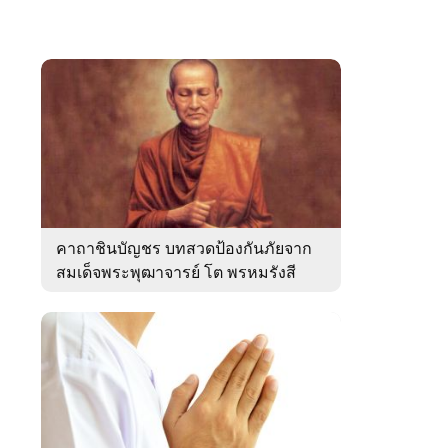
คาถาชินบัญชร บทสวดป้องกันภัยจาก
สมเด็จพระพุฒาจารย์ โต พรหมรังสี