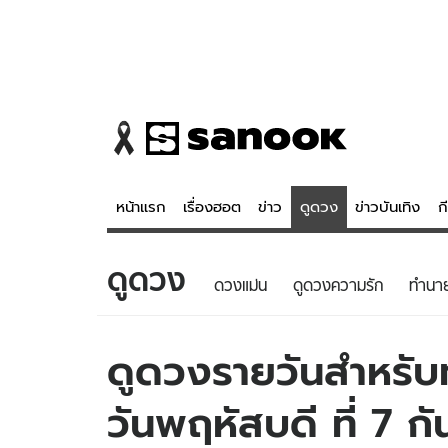
หน้าแรก
เรื่องฮอต
ข่าว
ดูดวง
ข่าวบันเทิง
ก
ดูดวง
ข่าว
ดูดวง - 
ดวงแม่น
ดูดวงความรัก
ทํานา
เรื่องฮอต
ดูดวง
ข่าว
หวยไทย
ดูดวงรายวันสำหรับท่
ข่าวบันเทิง
สถิติหวยไท
วันพฤหัสบดี ที่ 7 
ข่าวกีฬา
หวยลาว
ข่าวเศรษฐกิจ