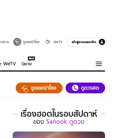
เข้าสู่ระบบสมาชิก
วจหวย
ขูดเลขนำโชค
WeTV
ve WeTV
นิยาย
รบรส
ความรู้รอบตัว
ขูดเลขนำโชค
ดูดวงสด
ฮาวทู
กูรู-รอบรู้
เรื่องฮอตในรอบสัปดาห์
เรื่อง
ของ
Sanook ดูดวง
ฮอต
ใน
รอบ