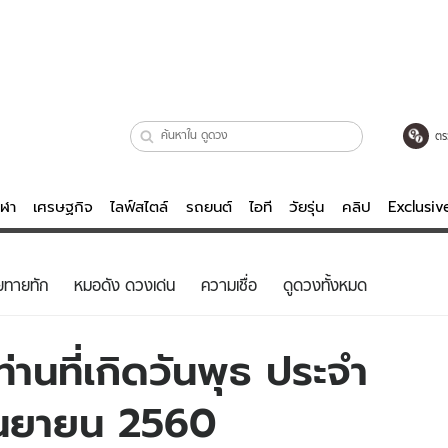
ตร
ีฬา
เศรษฐกิจ
ไลฟ์สไตล์
รถยนต์
ไอที
วัยรุ่น
คลิป
Exclusi
ตรวจหวย
ไลฟ์สไตล์
บันเทิงค
ยทายทัก
หมอดัง ดวงเด่น
ความเชื่อ
ดูดวงทั้งหมด
ผู้หญิง
หนัง-ละคร
ผู้ชาย
เพลง
านที่เกิดวันพุธ ประจำ
ย
วัยรุ่น
เกมส์
กันยายน 2560
ไอที
คลิป
รถยนต์
พอดแคสต์