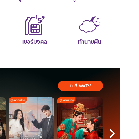
เบอร์มงคล
ทำนายฝัน
ไปที่ WeTV