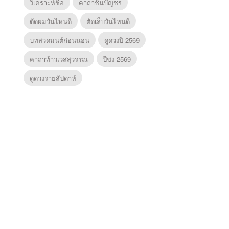
วิเคราะห์ชื่อ
คาถาชินบัญชร
ตัดผมวันไหนดี
ตัดเล็บวันไหนดี
บทสวดมนต์ก่อนนอน
ดูดวงปี 2569
คาถาท้าวเวสสุวรรณ
ปีชง 2569
ดูดวงรายสัปดาห์