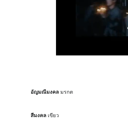
มรกต
อัญมณีมงคล
เขียว
สีมงคล