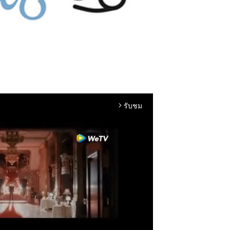
รับชม
arrow_forward_ios