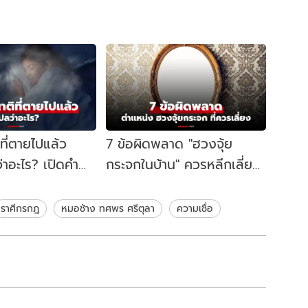
ที่ตายไปแล้ว
7 ข้อผิดพลาด "ฮวงจุ้ย
าอะไร? เปิดคำ
กระจกในบ้าน" ควรหลีกเลี่ยง
อมเหตุผลทาง
การวางตำแหน่งไหน?
ราศีกรกฎ
หมอช้าง ทศพร ศรีตุลา
ความเชื่อ