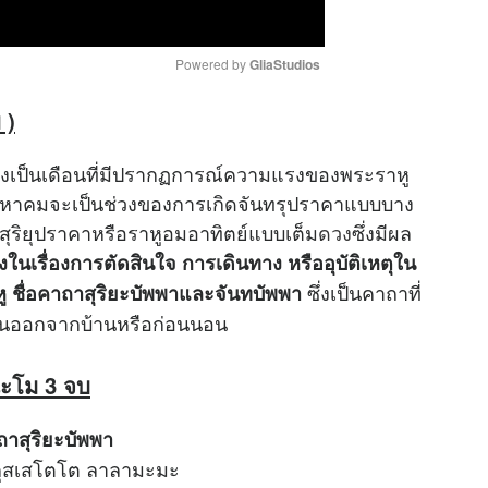
Powered by 
GliaStudios
 )
M
u
ยังเป็นเดือนที่มีปรากฏการณ์ความแรงของพระราหู
t
8 สิงหาคมจะเป็นช่วงของการเกิดจันทรุปราคาแบบบาง
e
ิดสุริยุปราคาหรือราหูอมอาทิตย์แบบเต็ม
ดวง
ซึ่งมีผล
ังในเรื่องการตัดสินใจ การเดินทาง หรืออุบัติเหตุใน
ซึ่งเป็นคาถาที่
ู ชื่อคาถาสุริยะบัพพาและจันทบัพพา
อนออกจากบ้านหรือก่อนนอน
นะโม 3 จบ
าสุริยะบัพพา
กุสเสโตโต ลาลามะมะ