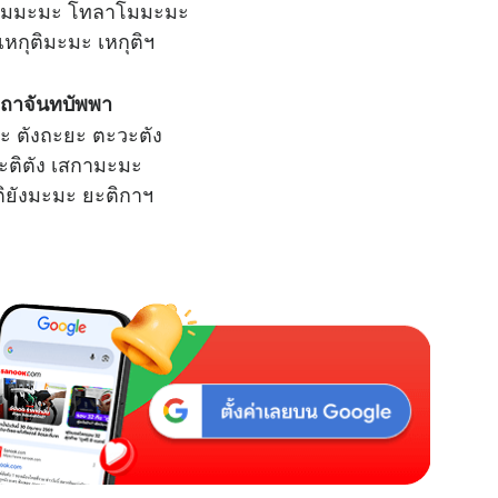
โมมะมะ โทลาโมมะมะ
หกุติมะมะ เหกุติฯ
ถาจันทบัพพา
ะ ตังถะยะ ตะวะตัง
ะติตัง เสกามะมะ
ติยังมะมะ ยะติกาฯ