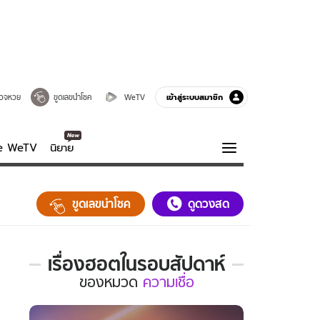
เข้าสู่ระบบสมาชิก
วจหวย
ขูดเลขนำโชค
WeTV
ve WeTV
นิยาย
รบรส
ความรู้รอบตัว
ขูดเลขนำโชค
ดูดวงสด
ฮาวทู
กูรู-รอบรู้
เรื่องฮอตในรอบสัปดาห์
เรื่อง
ของ
หมวด
ความเชื่อ
ฮอต
ใน
รอบ