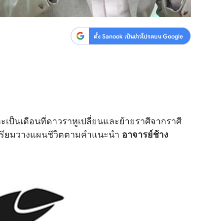
ตั้ง Sanook เป็นข่าวโปรดบน Google
าะเป็นเดือนที่ดาวราหูเปลี่ยนและย้ายราศีจากราศี
ุณ เตรียมวางแผนชีวิตตามคำแนะนำ
อาจารย์ช้าง