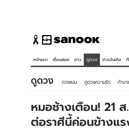
หน้าแรก
เรื่องฮอต
ข่าว
ดูดวง
ข่าวบันเทิง
ก
ดูดวง
ข่าว
ดูดวง - 
ดวงแม่น
ดูดวงความรัก
ทํานา
เรื่องฮอต
ดูดวง
ข่าว
หวยไทย
หมอช้างเตือน! 21 ส.
ข่าวบันเทิง
สถิติหวยไท
ต่อราศีนี้ค่อนข้างแร
ข่าวกีฬา
หวยลาว
ข่าวเศรษฐกิจ