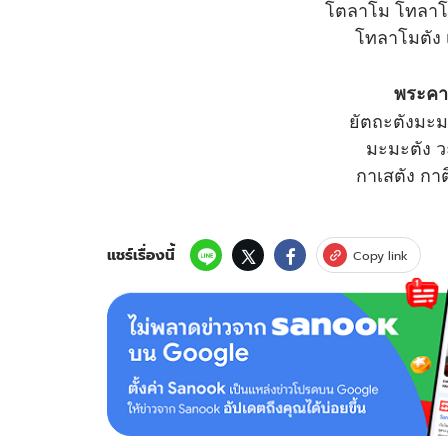
โตลาโม โทลา
โทลาโมตัง เ
พระคา
ยัตถะตังมะม
มะมะตัง ว
กาเสตัง กา
แชร์เรื่องนี้
Copy link