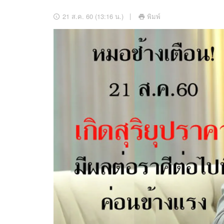
อัปเดตจีน
21 ส.ค. 60 (13:16 น.)
พิมพ์
เช็กข่าวชัวร์
ติดตามสนุกโซเชี
ดาวน์โหลดสนุกแอปฟรี
สงวนลิขสิทธิ์ ©
2569
บริษัท อิมเมจ ฟิวเจอร์ (ประเทศไทย) จำกัด