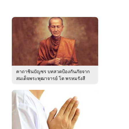
คาถาชินบัญชร บทสวดป้องกันภัยจาก
สมเด็จพระพุฒาจารย์ โต พรหมรังสี