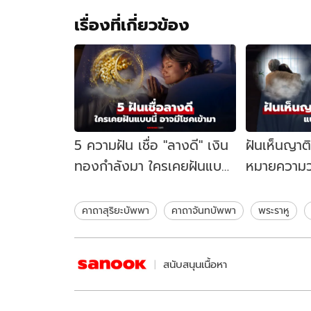
เรื่องที่เกี่ยวข้อง
5 ความฝัน เชื่อ "ลางดี" เงิน
ฝันเห็นญาติ
ทองกำลังมา ใครเคยฝันแบบ
หมายความว่
นี้ อาจมีโชคลาภ
ทำนาย พร้
จิตวิทยา
คาถาสุริยะบัพพา
คาถาจันทบัพพา
พระราหู
สนับสนุนเนื้อหา