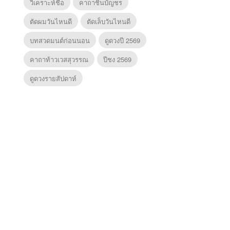
วิเคราะห์ชื่อ
คาถาชินบัญชร
ตัดผมวันไหนดี
ตัดเล็บวันไหนดี
บทสวดมนต์ก่อนนอน
ดูดวงปี 2569
คาถาท้าวเวสสุวรรณ
ปีชง 2569
ดูดวงรายสัปดาห์