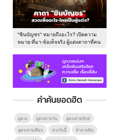
"ชินบัญชร" หมายถึงอะไร? เปิดความ
หมาย-ที่มา-ข้อเท็จจริง ผู้แต่งคาถาที่คน
ไทยคุ้นเคย
คำค้นยอดฮิต
ดูดวง
ดูดวงรายวัน
ดูดวงรายปักษ์
ดูดวงรายเดือน
ดวงวันนี้
ทํานายฝัน