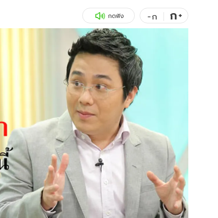
ก
สุขภาพ
+
ดูทีวี
-
ก
กดฟัง
เที่ยว-กิน
WeTV
Tasteful Thailand
Exclusive
Sanook Choice
นิยาย
ยลได้ที่
ร่วมงานกับเ