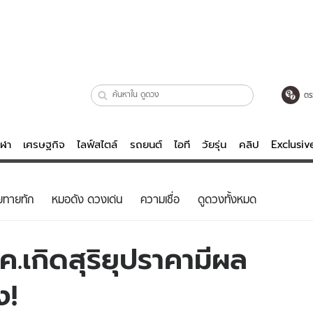
ตร
ีฬา
เศรษฐกิจ
ไลฟ์สไตล์
รถยนต์
ไอที
วัยรุ่น
คลิป
Exclusi
ตรวจหวย
ไลฟ์สไตล์
บันเทิงค
ยทายทัก
หมอดัง ดวงเด่น
ความเชื่อ
ดูดวงทั้งหมด
ผู้หญิง
หนัง-ละคร
ผู้ชาย
เพลง
ค.เกิดสุริยุปราคามีผล
ย
วัยรุ่น
เกมส์
ง!
ไอที
คลิป
รถยนต์
พอดแคสต์