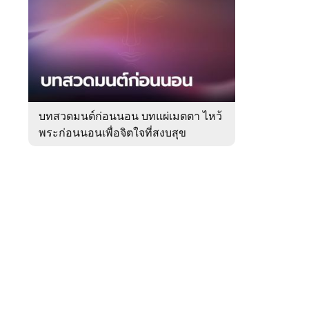
สัปดาห์
ของ
หมวด
ความ
 WeTV
เชื่อ
บทสวดมนต์ก่อนนอน บทแผ่เมตตา ไหว้
พระก่อนนอนเพื่อจิตใจที่สงบสุข
ติดต่อโฆษณา
tencentthbd
sales@tencent.co.th
รา
ร้องเรียนเนื้อหาไม่เหมาะสม
แนะนำติชม แจ้งปัญหาการใช้งาน