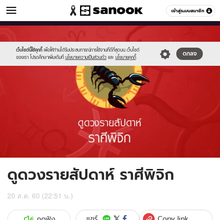
ดูดวง
เข้าสู่ระบบสมาชิก
หมวดอื่นๆ
//s.isanook.com/ho/0/ud/fxd/week/08_scorpio.jpg
Sanook
//s.isanook.com/sr/0/images/logo-
600
60
new-
sanook.png
เว็บไซต์นี้ใช้คุกกี้
เพื่อให้ท่านได้รับประสบการณ์การใช้งานที่ดีที่สุดบน เว็บไซต์
ตกลง
ของเรา โปรดศึกษาเพิ่มเติมที่
นโยบายความเป็นส่วนตัว
และ
นโยบายคุกกี้
ดูดวงรายสัปดาห์ ราศีพิจิก
20 ส.ค. 60 (22:51 น.)
Copy link
แชร์
กดฟัง