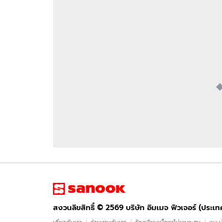
อัปเดตจีน
เช็กข่าวชัวร์
ติดตามสนุกโซเชี
ดาวน์โหลดสนุกแอปฟรี
สงวนลิขสิทธิ์ ©
2569
บริษัท อิมเมจ ฟิวเจอร์ (ประเทศไทย) จำกัด
สงวนลิขสิทธิ์ ©
2569
บริษัท อิมเมจ ฟิวเจอร์ (ประเ