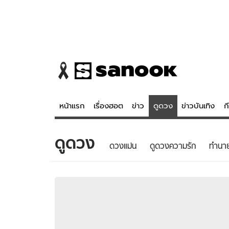
หน้าแรก
เรื่องฮอต
ข่าว
ดูดวง
ข่าวบันเทิง
ก
ดูดวง
ข่าว
ดูดวง - 
ดวงแม่น
ดูดวงความรัก
ทํานา
เรื่องฮอต
ดูดวง
ข่าว
หวยไทย
ข่าวบันเทิง
สถิติหวยไท
ข่าวกีฬา
หวยลาว
ข่าวเศรษฐกิจ