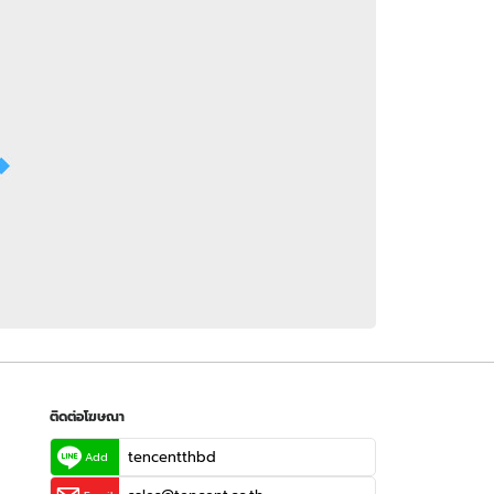
 WeTV
ติดต่อโฆษณา
tencentthbd
sales@tencent.co.th
รา
ร้องเรียนเนื้อหาไม่เหมาะสม
แนะนำติชม แจ้งปัญหาการใช้งาน
ติดต่อโฆษณา
tencentthbd
Add