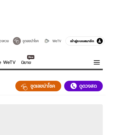
เข้าสู่ระบบสมาชิก
วจหวย
ขูดเลขนำโชค
WeTV
ve WeTV
นิยาย
รบรส
ความรู้รอบตัว
ขูดเลขนำโชค
ดูดวงสด
ฮาวทู
กูรู-รอบรู้