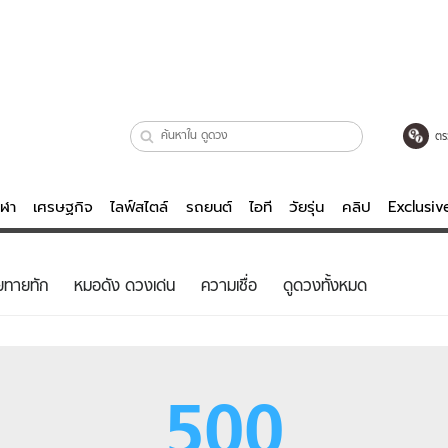
ตร
ีฬา
เศรษฐกิจ
ไลฟ์สไตล์
รถยนต์
ไอที
วัยรุ่น
คลิป
Exclusi
ตรวจหวย
ไลฟ์สไตล์
บันเทิงค
ยทายทัก
หมอดัง ดวงเด่น
ความเชื่อ
ดูดวงทั้งหมด
ผู้หญิง
หนัง-ละคร
ผู้ชาย
เพลง
ย
วัยรุ่น
เกมส์
500
ไอที
คลิป
รถยนต์
พอดแคสต์