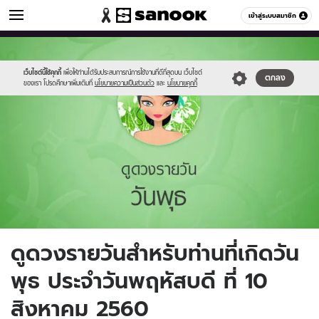
ดูดวง
เข้าสู่ระบบสมาชิก
หมวดอื่นๆ
//s.isanook.com/ho/0/ud/fxd/day/4_wed.jpg
Sanook
//s.isanook.com/sr/0/images/logo-
600
60
new-
sanook.png
เว็บไซต์นี้ใช้คุกกี้
เพื่อให้ท่านได้รับประสบการณ์การใช้งานที่ดีที่สุดบน เว็บไซต์
ตกลง
ของเรา โปรดศึกษาเพิ่มเติมที่
นโยบายความเป็นส่วนตัว
และ
นโยบายคุกกี้
ดูดวงรายวันสำหรับท่านที่เกิดวัน
พุธ ประจำวันพฤหัสบดี ที่ 10
สิงหาคม 2560