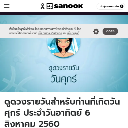
ดูดวง
เข้าสู่ระบบสมาชิก
หมวดอื่นๆ
//s.isanook.com/ho/0/ud/fxd/day/6_fri.jpg
Sanook
//s.isanook.com/sr/0/images/logo-
600
60
new-
sanook.png
เว็บไซต์นี้ใช้คุกกี้
เพื่อให้ท่านได้รับประสบการณ์การใช้งานที่ดีที่สุดบน เว็บไซต์
ตกลง
ของเรา โปรดศึกษาเพิ่มเติมที่
นโยบายความเป็นส่วนตัว
และ
นโยบายคุกกี้
ดูดวงรายวันสำหรับท่านที่เกิดวัน
ศุกร์ ประจำวันอาทิตย์ 6
สิงหาคม 2560