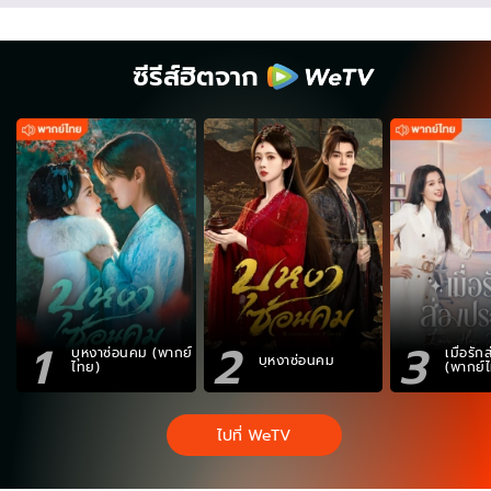
ซีรีส์ฮิตจาก
1
2
3
บุหงาซ่อนคม (พากย์
เมื่อรั
บุหงาซ่อนคม
ไทย)
(พากย์
ไปที่ WeTV