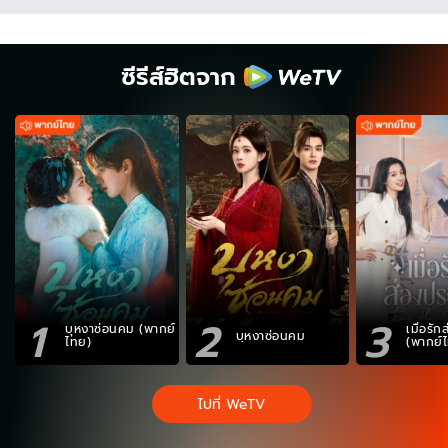
ซีรีส์ฮิตจาก
1
2
3
บุหงาซ่อนคม (พากย์
เมื่อรั
บุหงาซ่อนคม
ไทย)
(พากย์
ไปที่ WeTV