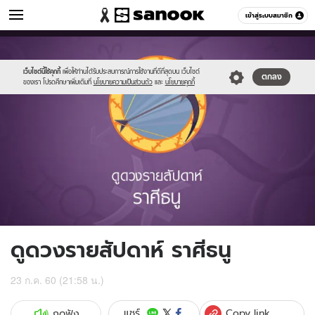
ดูดวง
เข้าสู่ระบบสมาชิก
หมวดอื่นๆ
//s.isanook.com/ho/0/ud/fxd/week/09_sagittarius.jpg
Sanook
//s.isanook.com/sr/0/images/logo-
600
60
new-
sanook.png
เว็บไซต์นี้ใช้คุกกี้
เพื่อให้ท่านได้รับประสบการณ์การใช้งานที่ดีที่สุดบน เว็บไซต์
ตกลง
ของเรา โปรดศึกษาเพิ่มเติมที่
นโยบายความเป็นส่วนตัว
และ
นโยบายคุกกี้
ดูดวงรายสัปดาห์ ราศีธนู
23 ก.ค. 60 (21:58 น.)
Copy link
แชร์
กดฟัง