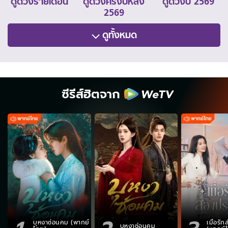
ดูดวงรายเดือน
ดูดวงครึ่งปีหลัง
ดูดวงปี 2569
2569
ดูทั้งหมด
ซีรีส์ฮิตจาก
บุหงาซ่อนคม (พากย์
เมื่อรั
บุหงาซ่อนคม