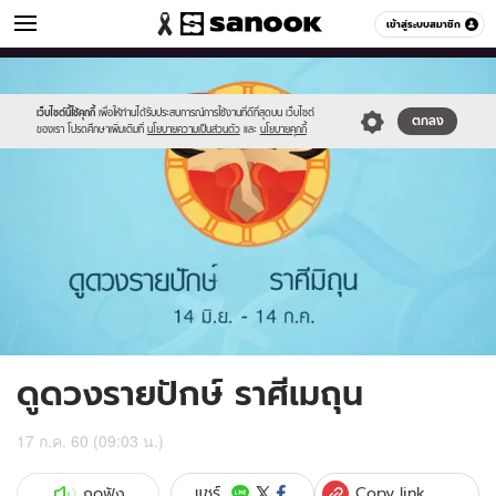
ดูดวง
เข้าสู่ระบบสมาชิก
หมวดอื่นๆ
//s.isanook.com/ho/0/ud/fxd/fortnightly/03_gemini.jpg
Sanook
//s.isanook.com/sr/0/images/logo-
600
60
new-
sanook.png
เว็บไซต์นี้ใช้คุกกี้
เพื่อให้ท่านได้รับประสบการณ์การใช้งานที่ดีที่สุดบน เว็บไซต์
ตกลง
ของเรา โปรดศึกษาเพิ่มเติมที่
นโยบายความเป็นส่วนตัว
และ
นโยบายคุกกี้
ดูดวงรายปักษ์ ราศีเมถุน
17 ก.ค. 60 (09:03 น.)
Copy link
แชร์
กดฟัง