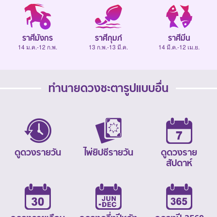
ราศีมังกร
ราศีกุมภ์
ราศีมีน
14 ม.ค.-12 ก.พ.
13 ก.พ.-13 มี.ค.
14 มี.ค.-12 เม.ย.
ทำนายดวงชะตารูปแบบอื่น
ดูดวงรายวัน
ไพ่ยิปซีรายวัน
ดูดวงราย
สัปดาห์