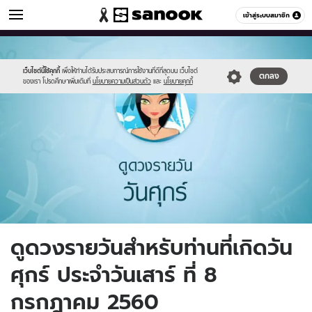
ดูดวง
เข้าสู่ระบบสมาชิก
หมวดอื่นๆ
//s.isanook.com/ho/0/ud/fxd/day/6_fri.jpg
Sanook
//s.isanook.com/sr/0/images/logo-
600
60
new-
sanook.png
เว็บไซต์นี้ใช้คุกกี้
เพื่อให้ท่านได้รับประสบการณ์การใช้งานที่ดีที่สุดบน เว็บไซต์
ตกลง
ของเรา โปรดศึกษาเพิ่มเติมที่
นโยบายความเป็นส่วนตัว
และ
นโยบายคุกกี้
ดูดวงรายวันสำหรับท่านที่เกิดวัน
ศุกร์ ประจำวันเสาร์ ที่ 8
กรกฎาคม 2560