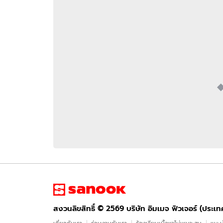
อัปเดตจีน
เช็กข่าวชัวร์
ติดตามสนุกโซเชี
ดาวน์โหลดสนุกแอปฟรี
สงวนลิขสิทธิ์ ©
2569
บริษัท อิมเมจ ฟิวเจอร์ (ประเทศไทย) จำกัด
สงวนลิขสิทธิ์ ©
2569
บริษัท อิมเมจ ฟิวเจอร์ (ประเ