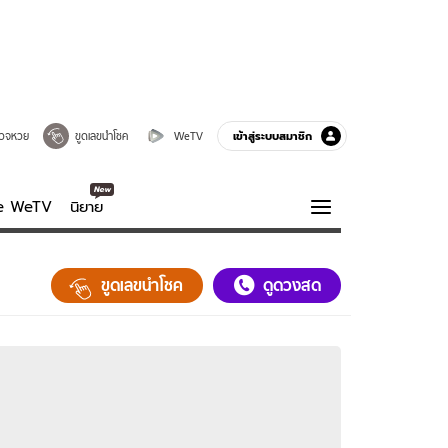
เข้าสู่ระบบสมาชิก
วจหวย
ขูดเลขนำโชค
WeTV
ve WeTV
นิยาย
รบรส
ความรู้รอบตัว
ขูดเลขนำโชค
ดูดวงสด
ฮาวทู
กูรู-รอบรู้