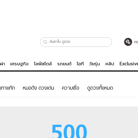
ตร
ีฬา
เศรษฐกิจ
ไลฟ์สไตล์
รถยนต์
ไอที
วัยรุ่น
คลิป
Exclusi
ตรวจหวย
ไลฟ์สไตล์
บันเทิงค
ยทายทัก
หมอดัง ดวงเด่น
ความเชื่อ
ดูดวงทั้งหมด
ผู้หญิง
หนัง-ละคร
ผู้ชาย
เพลง
ย
วัยรุ่น
เกมส์
500
ไอที
คลิป
รถยนต์
พอดแคสต์