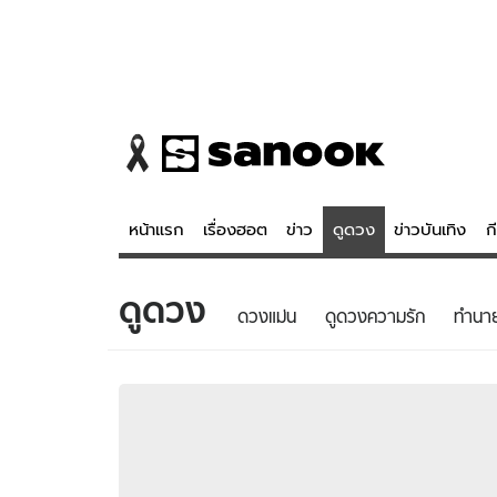
หน้าแรก
เรื่องฮอต
ข่าว
ดูดวง
ข่าวบันเทิง
ก
ดูดวง
ข่าว
ดูดวง - 
ดวงแม่น
ดูดวงความรัก
ทํานา
เรื่องฮอต
ดูดวง
ข่าว
หวยไทย
ข่าวบันเทิง
สถิติหวยไท
ข่าวกีฬา
หวยลาว
ข่าวเศรษฐกิจ