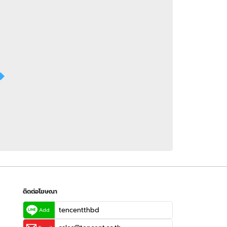
 WeTV
ติดต่อโฆษณา
tencentthbd
sales@tencent.co.th
รา
ร้องเรียนเนื้อหาไม่เหมาะสม
แนะนำติชม แจ้งปัญหาการใช้งาน
ติดต่อโฆษณา
tencentthbd
Add