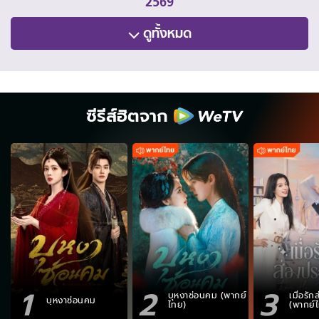
2569
ดูทั้งหมด
ซีรีส์ฮิตจาก
1
2
3
บุหงาซ่อนคม (พากย์
เมื่อรั
บุหงาซ่อนคม
ไทย)
(พากย์