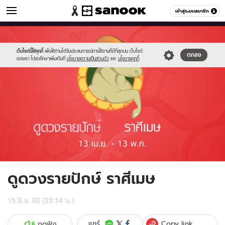
ดูดวง
เข้าสู่ระบบสมาชิก
หมวดอื่นๆ
//s.isanook.com/ho/0/ud/fxd/fortnightly/01_aries.jpg
Sanook
//s.isanook.com/sr/0/images/logo-
600
60
new-
sanook.png
เว็บไซต์นี้ใช้คุกกี้
เพื่อให้ท่านได้รับประสบการณ์การใช้งานที่ดีที่สุดบน เว็บไซต์
ตกลง
ของเรา โปรดศึกษาเพิ่มเติมที่
นโยบายความเป็นส่วนตัว
และ
นโยบายคุกกี้
ดูดวงรายปักษ์ ราศีเมษ
15 มิ.ย. 60 (23:14 น.)
Copy link
แชร์
กดฟัง